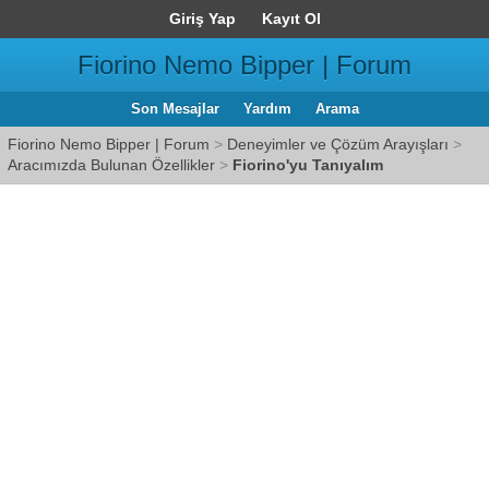
Giriş Yap
Kayıt Ol
Fiorino Nemo Bipper | Forum
Son Mesajlar
Yardım
Arama
Fiorino Nemo Bipper | Forum
>
Deneyimler ve Çözüm Arayışları
>
Aracımızda Bulunan Özellikler
>
Fiorino'yu Tanıyalım