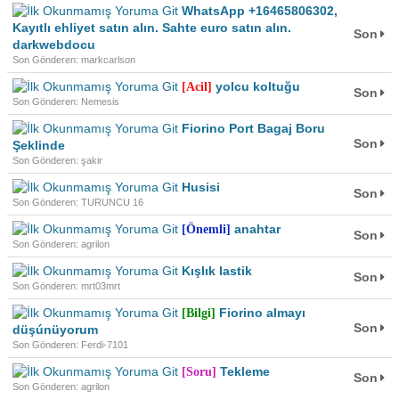
WhatsApp +16465806302,
Kayıtlı ehliyet satın alın. Sahte euro satın alın.
Son
darkwebdocu
Son Gönderen: markcarlson
yolcu koltuğu
[Acil]
Son
Son Gönderen: Nemesis
Fiorino Port Bagaj Boru
Son
Şeklinde
Son Gönderen: şakir
Husisi
Son
Son Gönderen: TURUNCU 16
anahtar
[Önemli]
Son
Son Gönderen: agrilon
Kışlık lastik
Son
Son Gönderen: mrt03mrt
Fiorino almayı
[Bilgi]
Son
düşúnüyorum
Son Gönderen: Ferdi-7101
Tekleme
[Soru]
Son
Son Gönderen: agrilon