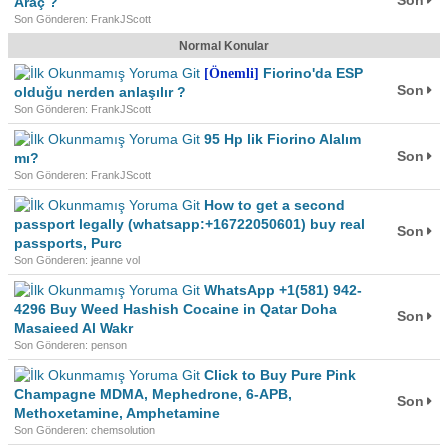
Son
Araç ?
Son Gönderen: FrankJScott
Normal Konular
Fiorino'da ESP
[Önemli]
Son
olduğu nerden anlaşılır ?
Son Gönderen: FrankJScott
95 Hp lik Fiorino Alalım
Son
mı?
Son Gönderen: FrankJScott
How to get a second
passport legally (whatsapp:+16722050601) buy real
Son
passports, Purc
Son Gönderen: jeanne vol
WhatsApp +1(581) 942-
4296 Buy Weed Hashish Cocaine in Qatar Doha
Son
Masaieed Al Wakr
Son Gönderen: penson
Click to Buy Pure Pink
Champagne MDMA, Mephedrone, 6-APB,
Son
Methoxetamine, Amphetamine
Son Gönderen: chemsolution