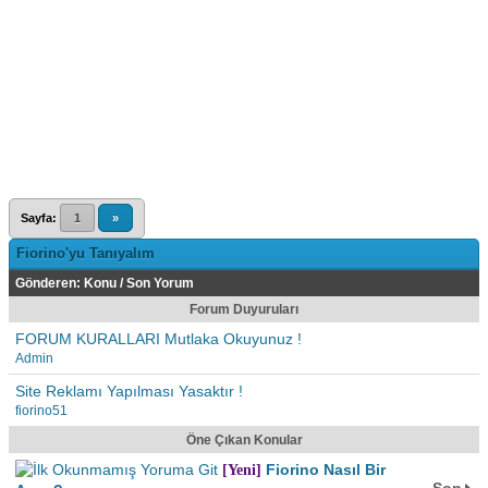
Sayfa:
1
»
Fiorino'yu Tanıyalım
Gönderen:
Konu
/
Son Yorum
Forum Duyuruları
FORUM KURALLARI Mutlaka Okuyunuz !
Admin
Site Reklamı Yapılması Yasaktır !
fiorino51
Öne Çıkan Konular
Fiorino Nasıl Bir
[Yeni]