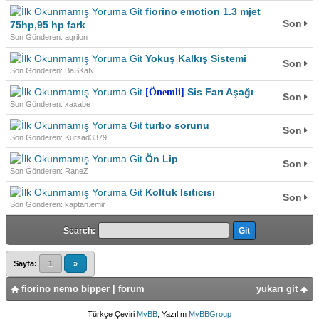
fiorino emotion 1.3 mjet
Son
75hp,95 hp fark
Son Gönderen: agrilon
Yokuş Kalkış Sistemi
Son
Son Gönderen: BaSKaN
Sis Farı Aşağı
[Önemli]
Son
Son Gönderen: xaxabe
turbo sorunu
Son
Son Gönderen: Kursad3379
Ön Lip
Son
Son Gönderen: RaneZ
Koltuk Isıtıcısı
Son
Son Gönderen: kaptan.emir
Search:
Sayfa:
1
»
fiorino nemo bipper | forum
yukarı git
Türkçe Çeviri
MyBB
, Yazılım
MyBBGroup