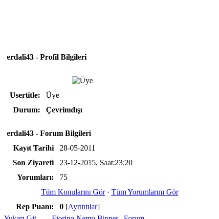
erdali43 - Profil Bilgileri
Usertitle:
Üye
Durum:
Çevrimdışı
erdali43 - Forum Bilgileri
Kayıt Tarihi
28-05-2011
Son Ziyareti
23-12-2015, Saat:23:20
Yorumları:
75
Tüm Konularını Gör
·
Tüm Yorumlarını Gör
Rep Puanı:
0
[
Ayrıntılar
]
Yukarı Git
Fiorino Nemo Bipper | Forum