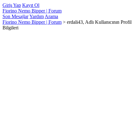
Giriş Yap
Kayıt Ol
Fiorino Nemo Bipper | Forum
Son Mesajlar
Yardım
Arama
Fiorino Nemo Bipper | Forum
>
erdali43, Adlı Kullanıcının Profil
Bilgileri