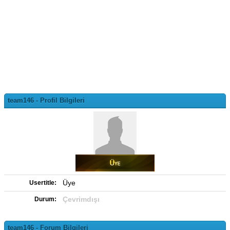
team146 - Profil Bilgileri
Üye
Usertitle:
Çevrimdışı
Durum:
team146 - Forum Bilgileri