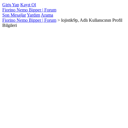
Giriş Yap
Kayıt Ol
Fiorino Nemo Bipper | Forum
Son Mesajlar
Yardım
Arama
Fiorino Nemo Bipper | Forum
>
lojistik9p, Adlı Kullanıcının Profil
Bilgileri