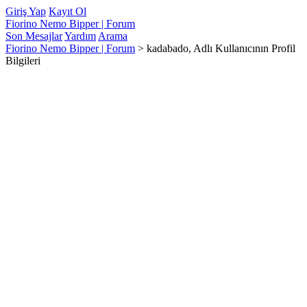
Giriş Yap
Kayıt Ol
Fiorino Nemo Bipper | Forum
Son Mesajlar
Yardım
Arama
Fiorino Nemo Bipper | Forum
>
kadabado, Adlı Kullanıcının Profil
Bilgileri