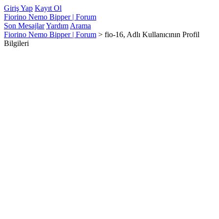
Giriş Yap
Kayıt Ol
Fiorino Nemo Bipper | Forum
Son Mesajlar
Yardım
Arama
Fiorino Nemo Bipper | Forum
>
fio-16, Adlı Kullanıcının Profil
Bilgileri