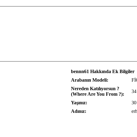
bennn61 Hakkında Ek Bilgiler
Arabanın Modeli:
F
Nereden Katılıyorsun ?
34
(Where Are You From ?):
Yaşınız:
30
Adınız:
er