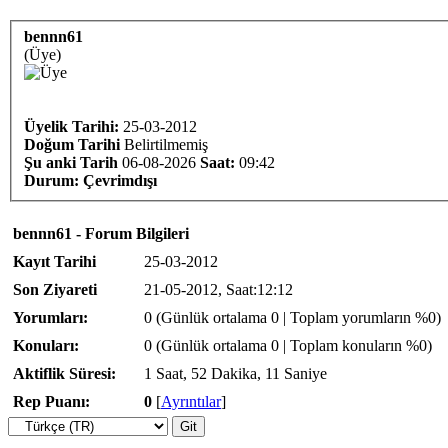
bennn61
(Üye)
Üyelik Tarihi:
25-03-2012
Doğum Tarihi
Belirtilmemiş
Şu anki Tarih
06-08-2026
Saat:
09:42
Durum:
Çevrimdışı
bennn61 - Forum Bilgileri
Kayıt Tarihi
25-03-2012
Son Ziyareti
21-05-2012, Saat:12:12
Yorumları:
0 (Günlük ortalama 0 | Toplam yorumların %0)
Konuları:
0 (Günlük ortalama 0 | Toplam konuların %0)
Aktiflik Süresi:
1 Saat, 52 Dakika, 11 Saniye
Rep Puanı:
0
[
Ayrıntılar
]