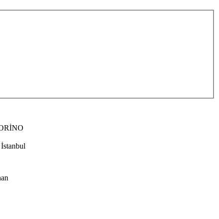
İORİNO
 İstanbul
han