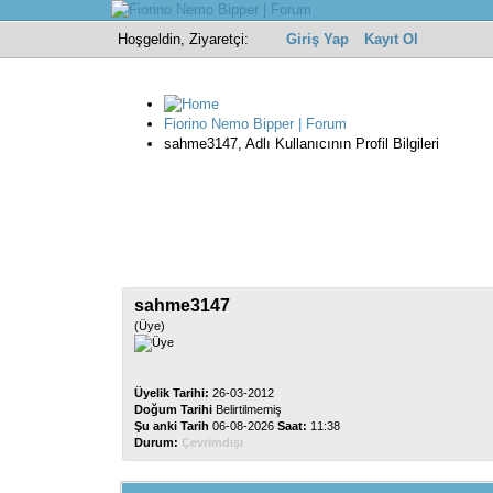
Hoşgeldin, Ziyaretçi:
Giriş Yap
Kayıt Ol
Fiorino Nemo Bipper | Forum
sahme3147, Adlı Kullanıcının Profil Bilgileri
sahme3147
(Üye)
Üyelik Tarihi:
26-03-2012
Doğum Tarihi
Belirtilmemiş
Şu anki Tarih
06-08-2026
Saat:
11:38
Durum:
Çevrimdışı