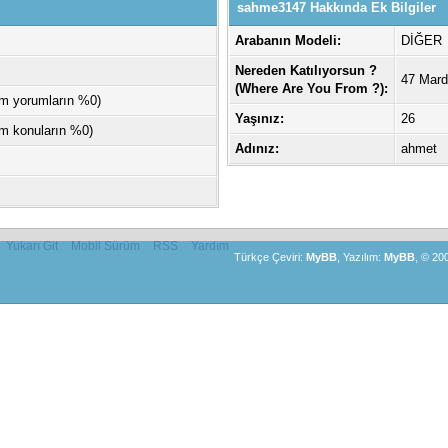
sahme3147 Hakkında Ek Bilgiler
Arabanın Modeli:
DİĞER
Nereden Katılıyorsun ?
47 Mard
(Where Are You From ?):
am yorumların %0)
Yaşınız:
26
am konuların %0)
Adınız:
ahmet
Yukarı Git
Mobil Sürüm
RSS
Yardım
Türkçe Çeviri:
MyBB
, Yazılım:
MyBB
, © 20