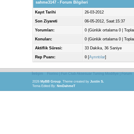
sahme3147 - Forum Bilgileri
Kayıt Tarihi
26-03-2012
Son Ziyareti
06-05-2012, Saat:15:37
Yorumları:
0 (Günlük ortalama 0 | Topl
Konuları:
0 (Günlük ortalama 0 | Topl
Aktiflik Süresi:
33 Dakika, 36 Saniye
Rep Puanı:
0
[
Ayrıntılar
]
İletişim
Fiorino | Fun Club Aksesuar Tuning Modifiye | Forum
2026
MyBB Group
.
Theme created by
Justin S.
Tema Edited By:
NmDahmeT