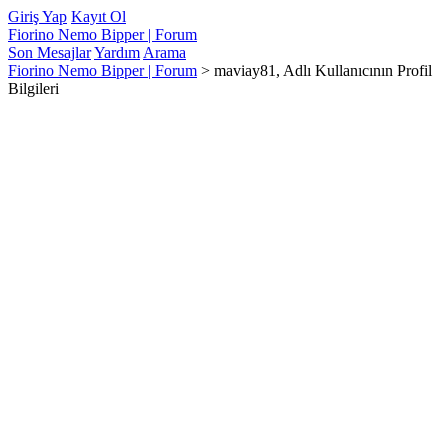
Giriş Yap
Kayıt Ol
Fiorino Nemo Bipper | Forum
Son Mesajlar
Yardım
Arama
Fiorino Nemo Bipper | Forum
>
maviay81, Adlı Kullanıcının Profil
Bilgileri