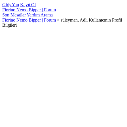
Giriş Yap
Kayıt Ol
Fiorino Nemo Bipper | Forum
Son Mesajlar
Yardım
Arama
Fiorino Nemo Bipper | Forum
>
süleyman, Adlı Kullanıcının Profil
Bilgileri