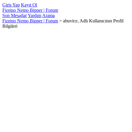
Giriş Yap
Kayıt Ol
Fiorino Nemo Bipper | Forum
Son Mesajlar
Yardım
Arama
Fiorino Nemo Bipper | Forum
>
abuvice, Adlı Kullanıcının Profil
Bilgileri