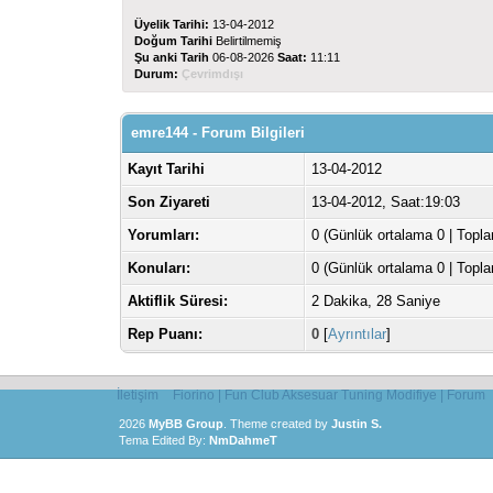
Üyelik Tarihi:
13-04-2012
Doğum Tarihi
Belirtilmemiş
Şu anki Tarih
06-08-2026
Saat:
11:11
Durum:
Çevrimdışı
emre144 - Forum Bilgileri
Kayıt Tarihi
13-04-2012
Son Ziyareti
13-04-2012, Saat:19:03
Yorumları:
0 (Günlük ortalama 0 | Topl
Konuları:
0 (Günlük ortalama 0 | Topl
Aktiflik Süresi:
2 Dakika, 28 Saniye
Rep Puanı:
0
[
Ayrıntılar
]
İletişim
Fiorino | Fun Club Aksesuar Tuning Modifiye | Forum
2026
MyBB Group
.
Theme created by
Justin S.
Tema Edited By:
NmDahmeT