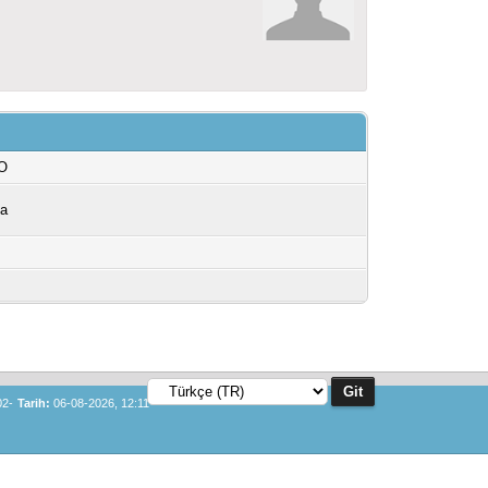
O
na
02-
Tarih:
06-08-2026, 12:11