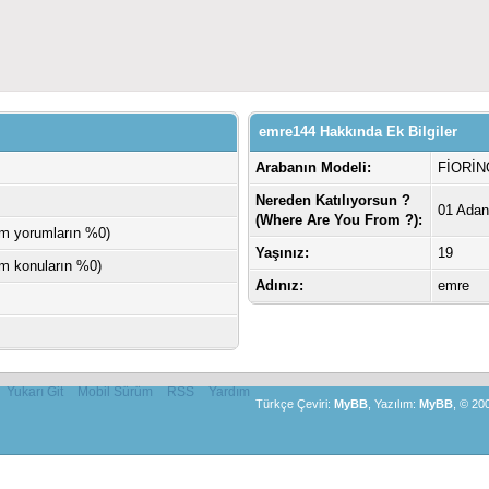
emre144 Hakkında Ek Bilgiler
Arabanın Modeli:
FİORİN
Nereden Katılıyorsun ?
01 Ada
(Where Are You From ?):
am yorumların %0)
Yaşınız:
19
am konuların %0)
Adınız:
emre
Yukarı Git
Mobil Sürüm
RSS
Yardım
Türkçe Çeviri:
MyBB
, Yazılım:
MyBB
, © 20