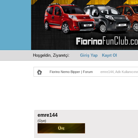
Hoşgeldin, Ziyaretçi:
Giriş Yap
Kayıt Ol
Fiorino Nemo Bipper | Forum
emre144, Adlı Kullanıcının 
emre144
(Üye)