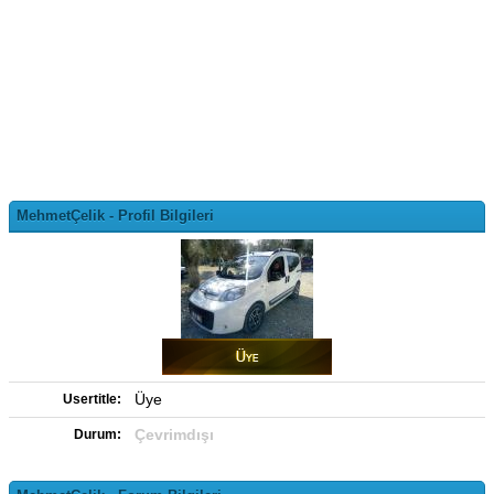
MehmetÇelik - Profil Bilgileri
Üye
Usertitle:
Çevrimdışı
Durum: