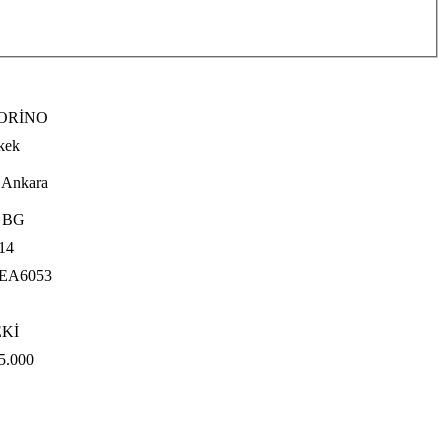
İORİNO
kek
 Ankara
 BG
14
EA6053
EKİ
5.000