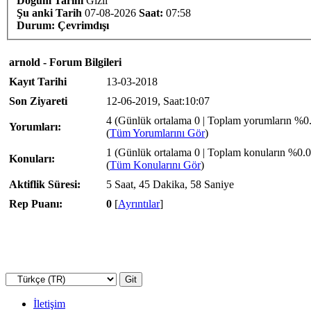
Doğum Tarihi
Gizli
Şu anki Tarih
07-08-2026
Saat:
07:58
Durum:
Çevrimdışı
arnold - Forum Bilgileri
Kayıt Tarihi
13-03-2018
Son Ziyareti
12-06-2019, Saat:10:07
4 (Günlük ortalama 0 | Toplam yorumların %0
Yorumları:
(
Tüm Yorumlarını Gör
)
1 (Günlük ortalama 0 | Toplam konuların %0.0
Konuları:
(
Tüm Konularını Gör
)
Aktiflik Süresi:
5 Saat, 45 Dakika, 58 Saniye
Rep Puanı:
0
[
Ayrıntılar
]
İletişim