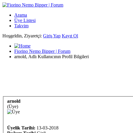
Arama
Üye Listesi
Takvim
Hoşgeldin, Ziyaretçi:
Giriş Yap
Kayıt Ol
Fiorino Nemo Bipper | Forum
arnold, Adlı Kullanıcının Profil Bilgileri
arnold
(Üye)
Üyelik Tarihi:
13-03-2018