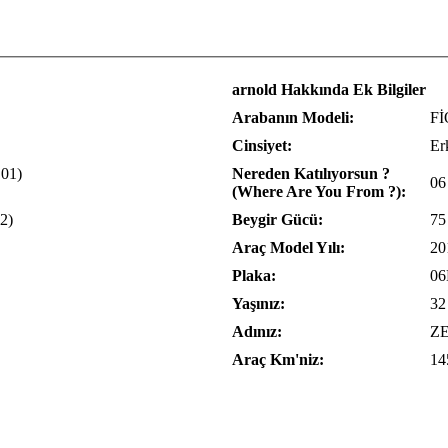
arnold Hakkında Ek Bilgiler
Arabanın Modeli:
F
Cinsiyet:
Er
.01)
Nereden Katılıyorsun ?
06
(Where Are You From ?):
2)
Beygir Gücü:
75
Araç Model Yılı:
20
Plaka:
06
Yaşınız:
32
Adınız:
Z
Araç Km'niz:
14