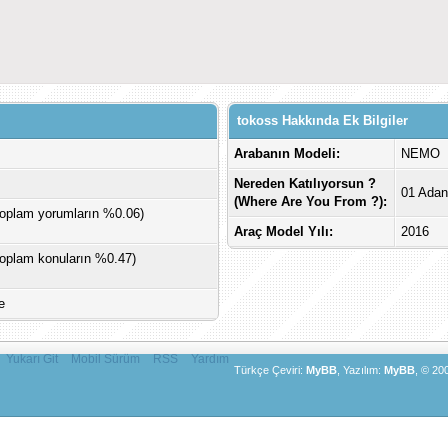
tokoss Hakkında Ek Bilgiler
Arabanın Modeli:
NEMO
Nereden Katılıyorsun ?
01 Ada
(Where Are You From ?):
Toplam yorumların %0.06)
Araç Model Yılı:
2016
Toplam konuların %0.47)
e
Yukarı Git
Mobil Sürüm
RSS
Yardım
Türkçe Çeviri:
MyBB
, Yazılım:
MyBB
, © 20