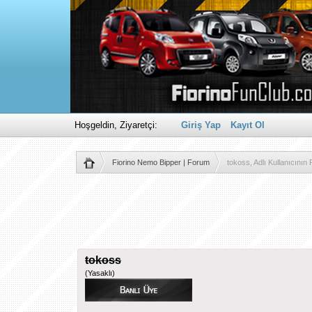
Hoşgeldin, Ziyaretçi:
Giriş Yap
Kayıt Ol
Fiorino Nemo Bipper | Forum
tokoss, Adlı Kullanıcının Pr
tokoss
(Yasaklı)