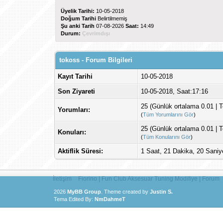
Üyelik Tarihi:
10-05-2018
Doğum Tarihi
Belirtilmemiş
Şu anki Tarih
07-08-2026
Saat:
14:49
Durum:
Çevrimdışı
tokoss - Forum Bilgileri
Kayıt Tarihi
10-05-2018
Son Ziyareti
10-05-2018, Saat:17:16
25 (Günlük ortalama 0.01 | 
Yorumları:
(
Tüm Yorumlarını Gör
)
25 (Günlük ortalama 0.01 | 
Konuları:
(
Tüm Konularını Gör
)
Aktiflik Süresi:
1 Saat, 21 Dakika, 20 Saniy
İletişim
Fiorino | Fun Club Aksesuar Tuning Modifiye | Forum
2026
MyBB Group
.
Theme created by
Justin S.
Tema Edited By:
NmDahmeT