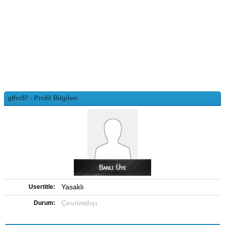
gfhs97 - Profil Bilgileri
Yasaklı
Usertitle:
Çevrimdışı
Durum: