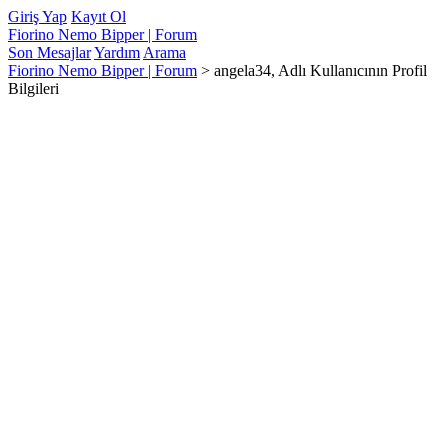
Giriş Yap
Kayıt Ol
Fiorino Nemo Bipper | Forum
Son Mesajlar
Yardım
Arama
Fiorino Nemo Bipper | Forum
>
angela34, Adlı Kullanıcının Profil
Bilgileri