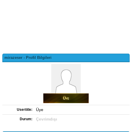
mirazeser - Profil Bilgileri
Üye
Usertitle:
Çevrimdışı
Durum: