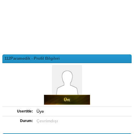
112Paramedik - Profil Bilgileri
Üye
Usertitle:
Çevrimdışı
Durum: