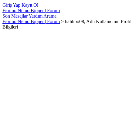
Giriş Yap
Kayıt Ol
Fiorino Nemo Bipper | Forum
Son Mesajlar
Yardım
Arama
Fiorino Nemo Bipper | Forum
>
halilibo08, Adlı Kullanıcının Profil
Bilgileri