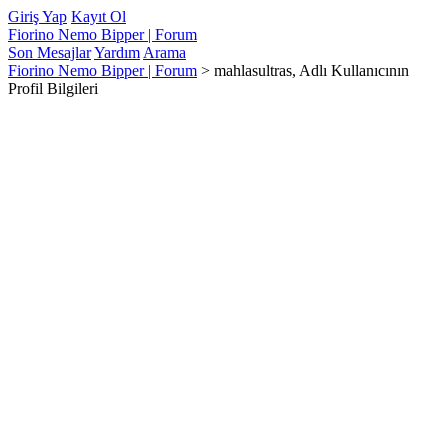
Giriş Yap
Kayıt Ol
Fiorino Nemo Bipper | Forum
Son Mesajlar
Yardım
Arama
Fiorino Nemo Bipper | Forum
>
mahlasultras, Adlı Kullanıcının
Profil Bilgileri