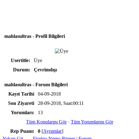
mahlasultras - Profil Bilgileri
Usertitle:
Üye
Durum:
Çevrimdışı
mahlasultras - Forum Bilgileri
Kayıt Tarihi
04-09-2018
Son Ziyareti
28-09-2018, Saat:00:11
Yorumları:
13
Tüm Konularını Gör
·
Tüm Yorumlarını Gör
Rep Puanı:
0
[
Ayrıntılar
]
Yukarı Git
Fiorino Nemo Bipper | Forum