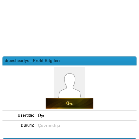
dipeshearlys - Profil Bilgileri
Üye
Usertitle:
Çevrimdışı
Durum: