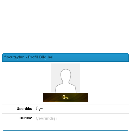
fiocutayfun - Profil Bilgileri
Üye
Usertitle:
Çevrimdışı
Durum: