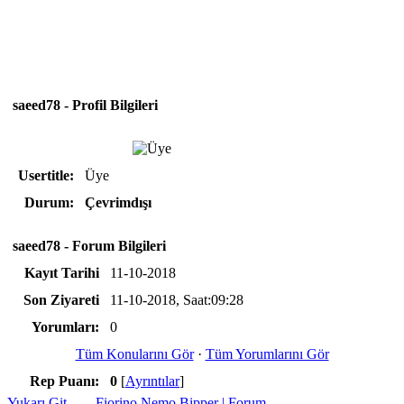
saeed78 - Profil Bilgileri
Usertitle:
Üye
Durum:
Çevrimdışı
saeed78 - Forum Bilgileri
Kayıt Tarihi
11-10-2018
Son Ziyareti
11-10-2018, Saat:09:28
Yorumları:
0
Tüm Konularını Gör
·
Tüm Yorumlarını Gör
Rep Puanı:
0
[
Ayrıntılar
]
Yukarı Git
Fiorino Nemo Bipper | Forum