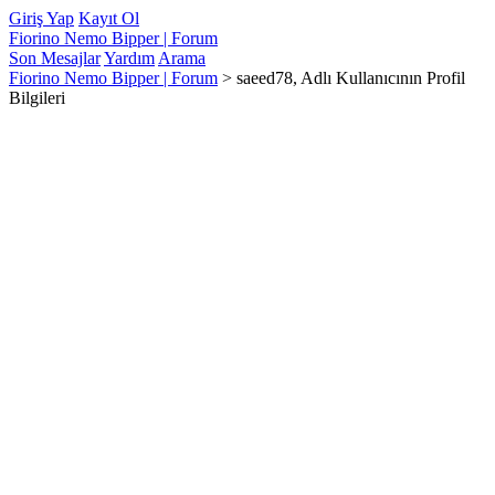
Giriş Yap
Kayıt Ol
Fiorino Nemo Bipper | Forum
Son Mesajlar
Yardım
Arama
Fiorino Nemo Bipper | Forum
>
saeed78, Adlı Kullanıcının Profil
Bilgileri