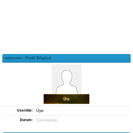
mrtsnsen - Profil Bilgileri
Üye
Usertitle:
Çevrimdışı
Durum: