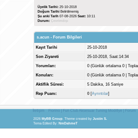
Üyelik Tarihi:
25-10-2018
Doğum Tarihi
Belirtilmemiş
Şu anki Tarih
07-08-2026
Saat:
10:11
Durum:
Çevrimdışı
s.acun - Forum Bilgileri
Kayıt Tarihi
25-10-2018
Son Ziyareti
25-10-2018, Saat:14:34
Yorumları:
0 (Günlük ortalama 0 | Topl
Konuları:
0 (Günlük ortalama 0 | Topl
Aktiflik Süresi:
5 Dakika, 16 Saniye
Rep Puanı:
0
[
Ayrıntılar
]
İletişim
Fiorino | Fun Club Aksesuar Tuning Modifiye | Forum
2026
MyBB Group
.
Theme created by
Justin S.
Tema Edited By:
NmDahmeT