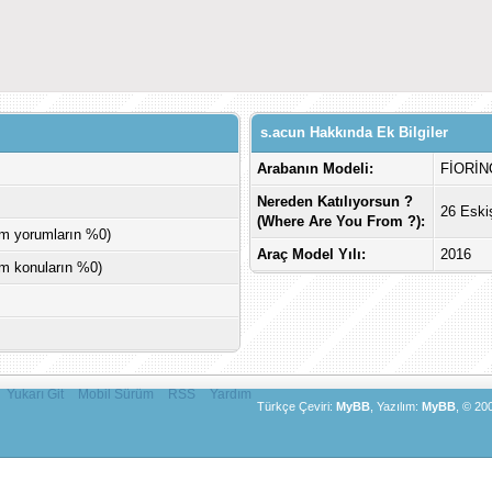
s.acun Hakkında Ek Bilgiler
Arabanın Modeli:
FİORİN
Nereden Katılıyorsun ?
26 Eski
(Where Are You From ?):
am yorumların %0)
Araç Model Yılı:
2016
am konuların %0)
Yukarı Git
Mobil Sürüm
RSS
Yardım
Türkçe Çeviri:
MyBB
, Yazılım:
MyBB
, © 20