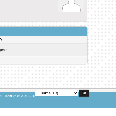
O
şehir
02-
Tarih:
07-08-2026, 11:11