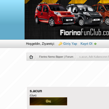
Hoşgeldin, Ziyaretçi:
Giriş Yap
Kayıt Ol
Fiorino Nemo Bipper | Forum
s.acun, Adlı Kullanıcının Pr
s.acun
(Üye)