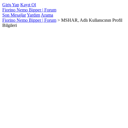
Giriş Yap
Kayıt Ol
Fiorino Nemo Bipper | Forum
Son Mesajlar
Yardım
Arama
Fiorino Nemo Bipper | Forum
>
MSHAR, Adlı Kullanıcının Profil
Bilgileri