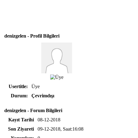
denizgelen - Profil Bilgileri
Usertitle:
Üye
Durum:
Çevrimdışı
denizgelen - Forum Bilgileri
Kayıt Tarihi
08-12-2018
Son Ziyareti
09-12-2018, Saat:16:08