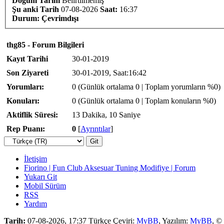
Doğum Tarihi
Belirtilmemiş
Şu anki Tarih
07-08-2026
Saat:
16:37
Durum:
Çevrimdışı
thg85 - Forum Bilgileri
Kayıt Tarihi
30-01-2019
Son Ziyareti
30-01-2019, Saat:16:42
Yorumları:
0 (Günlük ortalama 0 | Toplam yorumların %0)
Konuları:
0 (Günlük ortalama 0 | Toplam konuların %0)
Aktiflik Süresi:
13 Dakika, 10 Saniye
Rep Puanı:
0
[
Ayrıntılar
]
İletişim
Fiorino | Fun Club Aksesuar Tuning Modifiye | Forum
Yukarı Git
Mobil Sürüm
RSS
Yardım
Tarih:
07-08-2026, 17:37
Türkçe Çeviri:
MyBB
, Yazılım:
MyBB
, ©