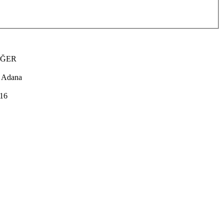
İĞER
 Adana
16