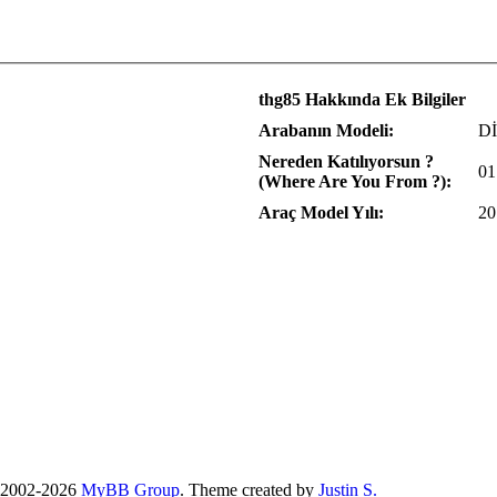
thg85 Hakkında Ek Bilgiler
Arabanın Modeli:
D
Nereden Katılıyorsun ?
01
(Where Are You From ?):
Araç Model Yılı:
20
 2002-2026
MyBB Group
.
Theme created by
Justin S.