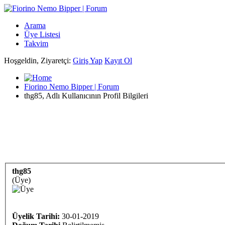
Arama
Üye Listesi
Takvim
Hoşgeldin, Ziyaretçi:
Giriş Yap
Kayıt Ol
Fiorino Nemo Bipper | Forum
thg85, Adlı Kullanıcının Profil Bilgileri
thg85
(Üye)
Üyelik Tarihi:
30-01-2019