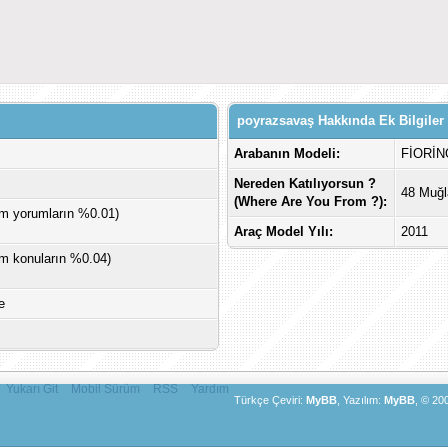
poyrazsavaş Hakkında Ek Bilgiler
Arabanın Modeli:
FİORİN
Nereden Katılıyorsun ?
48 Muğl
(Where Are You From ?):
am yorumların %0.01)
Araç Model Yılı:
2011
am konuların %0.04)
e
Yukarı Git
Mobil Sürüm
RSS
Yardım
Türkçe Çeviri:
MyBB
, Yazılım:
MyBB
, © 20