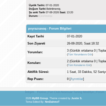
Üyelik Tarihi:
07-01-2020
Doğum Tarihi
Belirtilmemiş
Şu anki Tarih
07-08-2026
Saat:
13:20
Durum:
Çevrimdışı
poyrazsavaş - Forum Bilgileri
Kayıt Tarihi
07-01-2020
Son Ziyareti
26-08-2020, Saat:18:32
3 (Günlük ortalama 0 | Topl
Yorumları:
(
Tüm Yorumlarını Gör
)
2 (Günlük ortalama 0 | Topl
Konuları:
(
Tüm Konularını Gör
)
Aktiflik Süresi:
1 Saat, 33 Dakika, 52 Saniy
Rep Puanı:
0
[
Ayrıntılar
]
İletişim
Fiorino | Fun Club Aksesuar Tuning Modifiye | Forum
2026
MyBB Group
.
Theme created by
Justin S.
Tema Edited By:
NmDahmeT