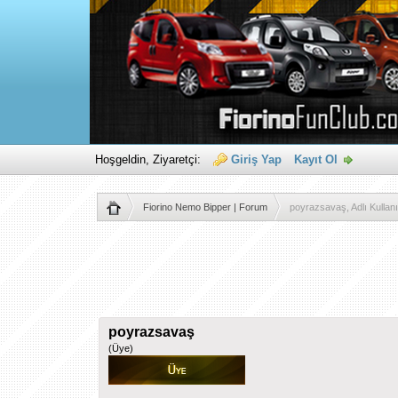
Hoşgeldin, Ziyaretçi:
Giriş Yap
Kayıt Ol
Fiorino Nemo Bipper | Forum
poyrazsavaş, Adlı Kullanıcı
poyrazsavaş
(Üye)