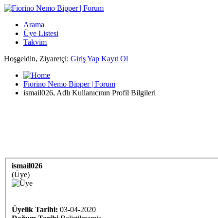
Arama
Üye Listesi
Takvim
Hoşgeldin, Ziyaretçi:
Giriş Yap
Kayıt Ol
Fiorino Nemo Bipper | Forum
ismail026, Adlı Kullanıcının Profil Bilgileri
ismail026
(Üye)
Üyelik Tarihi:
03-04-2020