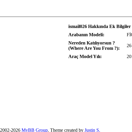
ismail026 Hakkında Ek Bilgiler
Arabanın Modeli:
F
Nereden Katılıyorsun ?
26
(Where Are You From ?):
Araç Model Yılı:
20
 2002-2026
MyBB Group
.
Theme created by
Justin S.