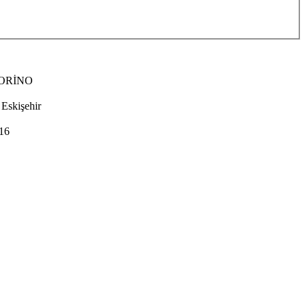
İORİNO
 Eskişehir
16