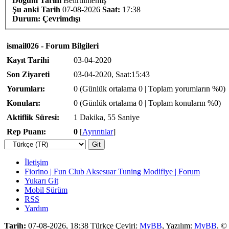
Doğum Tarihi
Belirtilmemiş
Şu anki Tarih
07-08-2026
Saat:
17:38
Durum:
Çevrimdışı
ismail026 - Forum Bilgileri
Kayıt Tarihi
03-04-2020
Son Ziyareti
03-04-2020, Saat:15:43
Yorumları:
0 (Günlük ortalama 0 | Toplam yorumların %0)
Konuları:
0 (Günlük ortalama 0 | Toplam konuların %0)
Aktiflik Süresi:
1 Dakika, 55 Saniye
Rep Puanı:
0
[
Ayrıntılar
]
İletişim
Fiorino | Fun Club Aksesuar Tuning Modifiye | Forum
Yukarı Git
Mobil Sürüm
RSS
Yardım
Tarih:
07-08-2026, 18:38
Türkçe Çeviri:
MyBB
, Yazılım:
MyBB
, ©