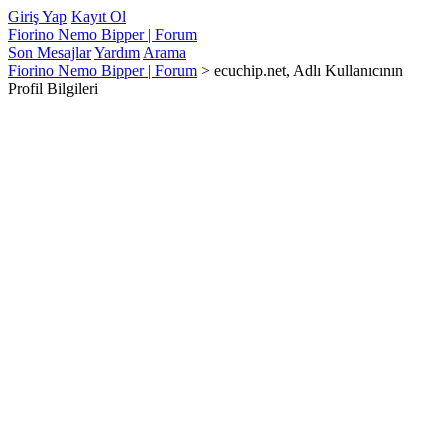
Giriş Yap
Kayıt Ol
Fiorino Nemo Bipper | Forum
Son Mesajlar
Yardım
Arama
Fiorino Nemo Bipper | Forum
>
ecuchip.net, Adlı Kullanıcının
Profil Bilgileri