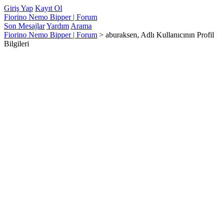
Giriş Yap
Kayıt Ol
Fiorino Nemo Bipper | Forum
Son Mesajlar
Yardım
Arama
Fiorino Nemo Bipper | Forum
>
aburaksen, Adlı Kullanıcının Profil
Bilgileri