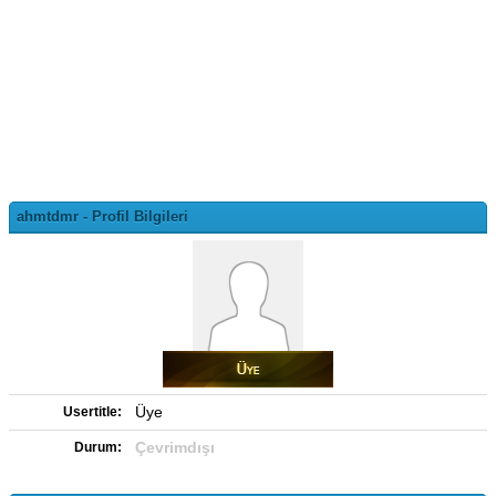
ahmtdmr - Profil Bilgileri
Üye
Usertitle:
Çevrimdışı
Durum: