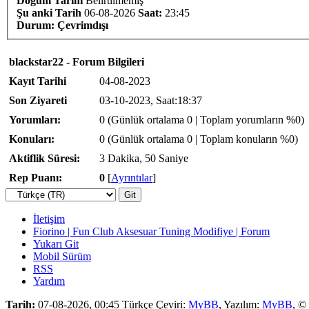
Doğum Tarihi
Belirtilmemiş
Şu anki Tarih
06-08-2026
Saat:
23:45
Durum:
Çevrimdışı
blackstar22 - Forum Bilgileri
Kayıt Tarihi
04-08-2023
Son Ziyareti
03-10-2023, Saat:18:37
Yorumları:
0 (Günlük ortalama 0 | Toplam yorumların %0)
Konuları:
0 (Günlük ortalama 0 | Toplam konuların %0)
Aktiflik Süresi:
3 Dakika, 50 Saniye
Rep Puanı:
0
[
Ayrıntılar
]
İletişim
Fiorino | Fun Club Aksesuar Tuning Modifiye | Forum
Yukarı Git
Mobil Sürüm
RSS
Yardım
Tarih:
07-08-2026, 00:45
Türkçe Çeviri:
MyBB
, Yazılım:
MyBB
, ©