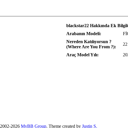
blackstar22 Hakkında Ek Bilgil
Arabanın Modeli:
F
Nereden Katılıyorsun ?
22
(Where Are You From ?):
Araç Model Yılı:
20
 2002-2026
MyBB Group
.
Theme created by
Justin S.