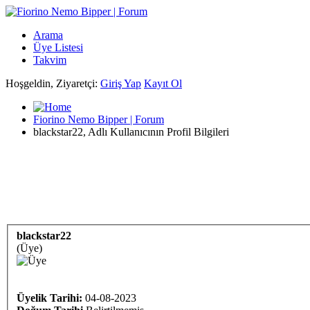
Arama
Üye Listesi
Takvim
Hoşgeldin, Ziyaretçi:
Giriş Yap
Kayıt Ol
Fiorino Nemo Bipper | Forum
blackstar22, Adlı Kullanıcının Profil Bilgileri
blackstar22
(Üye)
Üyelik Tarihi:
04-08-2023