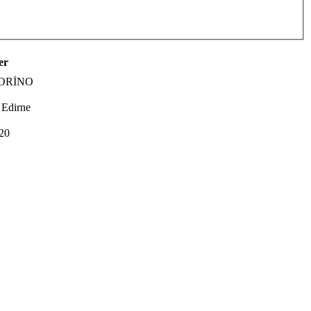
er
İORİNO
 Edirne
20