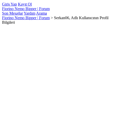
Giriş Yap
Kayıt Ol
Fiorino Nemo Bipper | Forum
Son Mesajlar
Yardım
Arama
Fiorino Nemo Bipper | Forum
>
Serkan06, Adlı Kullanıcının Profil
Bilgileri