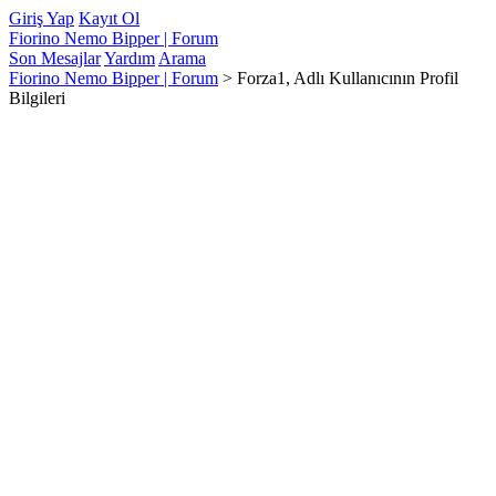
Giriş Yap
Kayıt Ol
Fiorino Nemo Bipper | Forum
Son Mesajlar
Yardım
Arama
Fiorino Nemo Bipper | Forum
>
Forza1, Adlı Kullanıcının Profil
Bilgileri