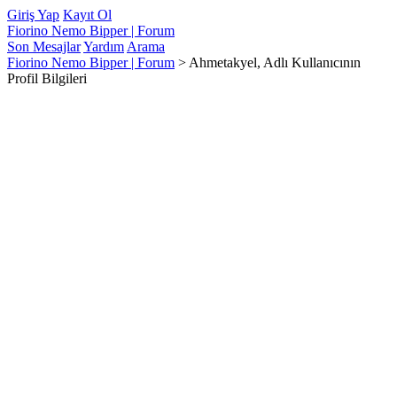
Giriş Yap
Kayıt Ol
Fiorino Nemo Bipper | Forum
Son Mesajlar
Yardım
Arama
Fiorino Nemo Bipper | Forum
>
Ahmetakyel, Adlı Kullanıcının
Profil Bilgileri