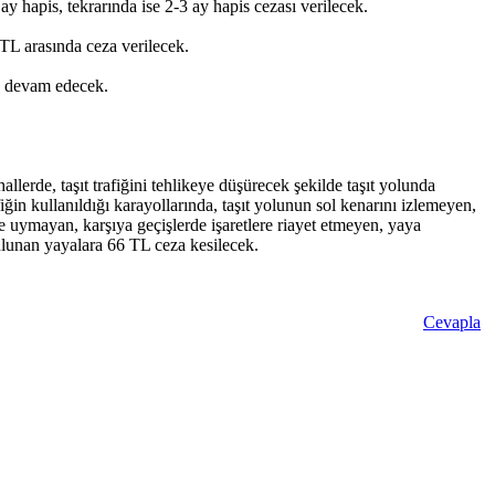
 ay hapis, tekrarında ise 2-3 ay hapis cezası verilecek.
 TL arasında ceza verilecek.
a devam edecek.
erde, taşıt trafiğini tehlikeye düşürecek şekilde taşıt yolunda
in kullanıldığı karayollarında, taşıt yolunun sol kenarını izlemeyen,
ere uymayan, karşıya geçişlerde işaretlere riayet etmeyen, yaya
bulunan yayalara 66 TL ceza kesilecek.
Cevapla