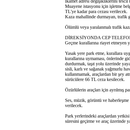
İkamet adresi değişikliklerini tesc
Muayene istasyonu için işletme belg
TL'ye kadar para cezası verilecek.
Kaza mahallinde durmayan, trafik gü
Ölümlü veya yaralanmalı trafik kaz
DİREKSİYONDA CEP TELEFO
Geçme kurallarına riayet etmeyen y
Yasak yere park etme, kurallara uyg
kurallarına uymaması, önlerinde gi
durdurmak, taşıt yolu üzerinde yaya 
sisli, karlı ve sağanak yağmurlu h
kullanmamak, araçlardan bir şey atm
sürücülere 66 TL ceza kesilecek.
Özürlülerin araçları için ayrılmış p
Ses, müzik, görüntü ve haberleşme c
verilecek.
Park yerlerindeki araçlardan yetkis
süresini geçirme ve araç üzerinde y