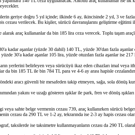
lali yapanlara 140 TL ceza uygulanacak. Alkollü araç kullananlar ise i
deyecekler.
erin geriye doğru 5 yıl içinde; ilkinde 6 ay, ikincisinde 2 yıl, 3 ve fazl
s cezası verilecek. Bu kişiler, sürücü davranışlarını geliştirme eğitimi 
alarak araç kullananlar da bin 185 lira ceza verecek. Toplu taşım araç
30'a kadar aşanlar (yüzde 30 dahil) 140 TL, yüzde 30'dan fazla aşanlar
 yüzde 30'a kadar aşanlar 105 lira, yüzde otuzdan fazla aşanlar ise 217 
zların yerlerini belirleyen veya sürücüyü ikaz eden cihazları imal veya i
lar da bin 185 TL ile bin 784 TL para ve 4-6 ay arası hapisle cezalandır
, öndeki aracı güvenli bir mesafeden takip etmeyen, sağa, sola dönüş 
nanımından yakını ve uzağı gösteren ışıklar ile park, fren ve dönüş ışıkla
ilgi veya sahte belge vermenin cezası 739, araç kullanırken sürücü bel
nin cezası da 290 TL ve 1-2 ay, tekrarında ise 2-3 ay hapis cezası olara
raf, taksilerde ise taksimetre kullanmayanların cezası da 290 TL olarak 