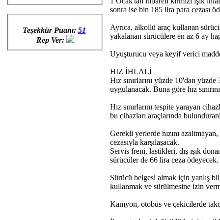
1 Ocak'tan itibaren kırmızı ışık ih
sonra ise bin 185 lira para cezası ö
Ayrıca, alkollü araç kullanan sürücül
Teşekkür Puanı:
51
yakalanan sürücülere en az 6 ay hapi
Rep Ver:
Uyuşturucu veya keyif verici madde 
HIZ İHLALİ
Hız sınırlarını yüzde 10'dan yüzde 
uygulanacak. Buna göre hız sınırını
Hız sınırlarını tespite yarayan ciha
bu cihazları araçlarında bulunduran
Gerekli yerlerde hızını azaltmayan
cezasıyla karşılaşacak.
Servis freni, lastikleri, dış ışık do
sürücüler de 66 lira ceza ödeyecek.
Sürücü belgesi almak için yanlış b
kullanmak ve sürülmesine izin verme
Kamyon, otobüs ve çekicilerde takog