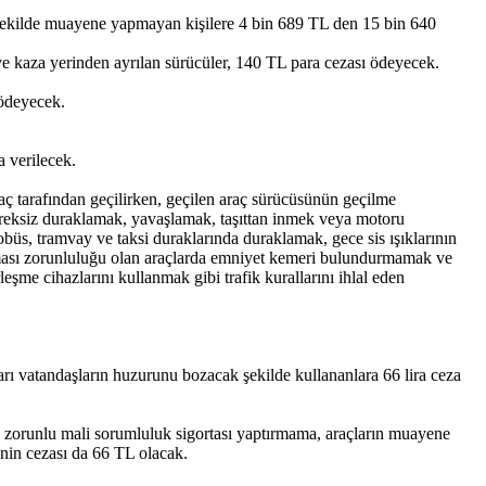
ği şekilde muayene yapmayan kişilere 4 bin 689 TL den 15 bin 640
 ve kaza yerinden ayrılan sürücüler, 140 TL para cezası ödeyecek.
 ödeyecek.
 verilecek.
aç tarafından geçilirken, geçilen araç sürücüsünün geçilme
ereksiz duraklamak, yavaşlamak, taşıttan inmek veya motoru
tobüs, tramvay ve taksi duraklarında duraklamak, gece sis ışıklarının
ulması zorunluluğu olan araçlarda emniyet kemeri bulundurmamak ve
şme cihazlarını kullanmak gibi trafik kurallarını ihlal eden
rı vatandaşların huzurunu bozacak şekilde kullananlara 66 lira ceza
lda zorunlu mali sorumluluk sigortası yaptırmama, araçların muayene
enin cezası da 66 TL olacak.