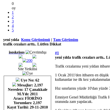
0
oy
1
2
3
4
5
yeni yılda
Konu Görünümü
|
Tam Görünüm
trafik cezaları arttı.. Lütfen Dikkat
isoskeisos
#1
yeni yılda trafik cezaları arttı.. 
Trafik cezalarına yeni yıldan itiba
Site Yetkilisi
1 Ocak 2011'den itibaren en düşük t
kullananlar ise ilk kez yakalanmala
Uye No: 62
Mesajlar: 2,197
Hız sınırlarını yüzde 10'dan yüzde 
Nereden: 17 Çanakkale
M.Yılı: 2011
Emniyet Genel Müdürlüğü Trafik Hizm
Aracı: FİORİNO
oranında zam yapılacak.
Yorumları:
2,197
Kayıt Tarihi:
29-11-2010