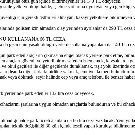
il kuruluşuna otuz gün içinde bildirmeyenler ise 140 TL ödeyecek.
esi ile yetki verildiği halde, işletme şartlarına uymayan veya gerekti
venliği için gerekli tedbirleri almayan, kazayı yetkililere bildirmeyen
alarında polisten izin almadan olay yerinden ayrılanlar da 290 TL ceza
NU KULLANANA 66 TL CEZA
a da geçmenin yasak olduğu yerlerde sollama yapanlara da 140 TL ceza
un park eden araçların çıkmasına engel olacak yerlere park etme, bir ar
den araçları güvenli ve yeterli bir mesafeden izlememek, kavşaklarda g
ve okul geçitleri ile diğer geçitlerde duraklamak, taşıt yolu üzerinde o
avalar dışında diğer farlarla birlikte yakmak, emniyet kemeri bulundur
ak veya dökmek, seyir halinde cep veya araç telefonu ile benzer haberle
ark yerlerinde park edenler 132 lira ceza ödeyecek.
ihazlarını şartlarına uygun olmadan araçlarda bulunduran ve bu cihazla
i olmadığı halde park ücreti alanlara da 66 lira ceza yazılacak. Yeni yı
apılan teknik değişikliği 30 gün içinde tescil yapan kuruluşa bildirmem