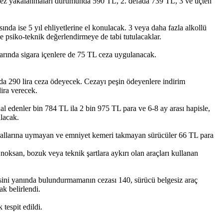
lk kez yakalanmaları durumunda 590 TL, 2. defada 739 TL, 3 ve üçten
asında ise 5 yıl ehliyetlerine el konulacak. 3 veya daha fazla alkollü
ile psiko-teknik değerlendirmeye de tabi tutulacaklar.
larında sigara içenlere de 75 TL ceza uygulanacak.
 da 290 lira ceza ödeyecek. Cezayı peşin ödeyenlere indirim
lira verecek.
thal edenler bin 784 TL ila 2 bin 975 TL para ve 6-8 ay arası hapisle,
ılacak.
kurallarına uymayan ve emniyet kemeri takmayan sürücüler 66 TL para
rı noksan, bozuk veya teknik şartlara aykırı olan araçları kullanan
gesini yanında bulundurmamanın cezası 140, sürücü belgesiz araç
k belirlendi.
tespit edildi.