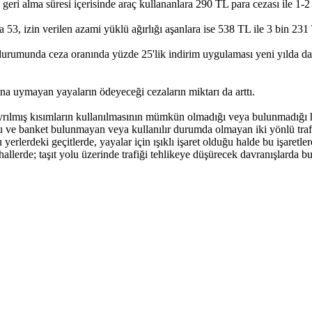
, geri alma süresi içerisinde araç kullananlara 290 TL para cezası ile 1-2
a 53, izin verilen azami yüklü ağırlığı aşanlara ise 538 TL ile 3 bin 231
durumunda ceza oranında yüzde 25'lik indirim uygulaması yeni yılda d
rına uymayan yayaların ödeyeceği cezaların miktarı da arttı.
ılmış kısımların kullanılmasının mümkün olmadığı veya bulunmadığı hall
lu ve banket bulunmayan veya kullanılır durumda olmayan iki yönlü trafiğ
yerlerdeki geçitlerde, yayalar için ışıklı işaret olduğu halde bu işaretl
hallerde; taşıt yolu üzerinde trafiği tehlikeye düşürecek davranışlarda 