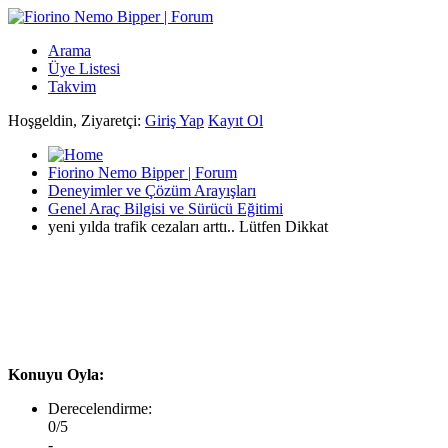
Arama
Üye Listesi
Takvim
Hoşgeldin, Ziyaretçi:
Giriş Yap
Kayıt Ol
Fiorino Nemo Bipper | Forum
Deneyimler ve Çözüm Arayışları
Genel Araç Bilgisi ve Sürücü Eğitimi
yeni yılda trafik cezaları arttı.. Lütfen Dikkat
Konuyu Oyla:
Derecelendirme:
0/5
-