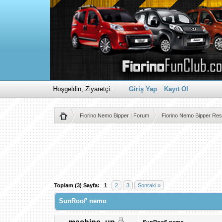
Hoşgeldin, Ziyaretçi:
Giriş Yap
Kayıt Ol
Fiorino Nemo Bipper | Forum
Fiorino Nemo Bipper Res
Derecelendirme: 5/5 - 2 oy
1
2
3
4
5
Toplam (3) Sayfa:
1
2
3
Sonraki »
SunRoof' nemo