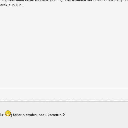
arak sunulur....
dız
) farların etrafını nasıl kararttın ?