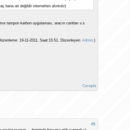
araç bana ait değildir internetten alıntıdır)
putve tampon karbon uygulaması, aracın cantları v.s
Düzenleme: 19-11-2011, Saat:15:51, Düzenleyen:
Admin
.)
Cevapla
#5
ce paylaşacagım.... benimde hoşuma gitti sunroof =)