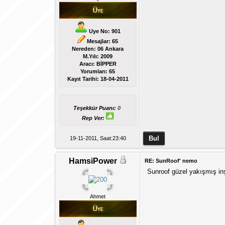
Uye No: 901
Mesajlar: 65
Nereden: 06 Ankara
M.Yılı: 2009
Aracı: BİPPER
Yorumları:
65
Kayıt Tarihi:
18-04-2011
Teşekkür Puanı:
0
Rep Ver:
19-11-2011, Saat:23:40
HamsiPower
RE: SunRoof' nemo
Sunroof güzel yakışmış inş
Ahmet