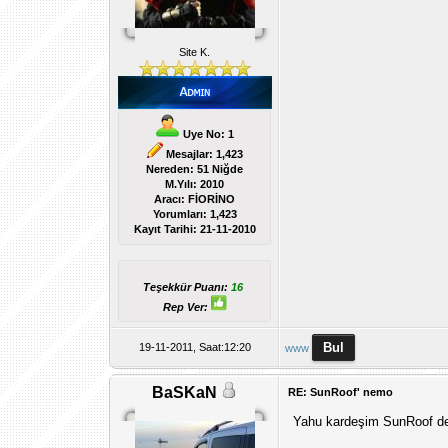
Site K.
Uye No: 1
Mesajlar: 1,423
Nereden: 51 Niğde
M.Yılı: 2010
Aracı: FİORİNO
Yorumları:
1,423
Kayıt Tarihi:
21-11-2010
Teşekkür Puanı:
16
Rep Ver:
19-11-2011, Saat:12:20
www
BaSKaN
RE: SunRoof' nemo
Yahu kardeşim SunRoof dey