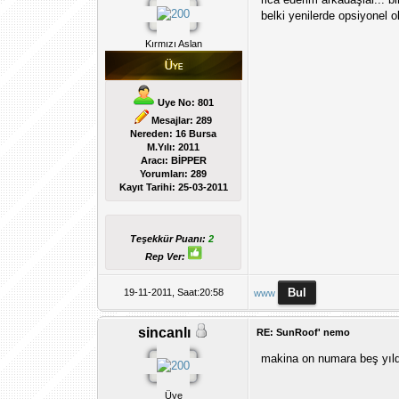
belki yenilerde opsiyonel ol
Kırmızı Aslan
Uye No: 801
Mesajlar: 289
Nereden: 16 Bursa
M.Yılı: 2011
Aracı: BİPPER
Yorumları:
289
Kayıt Tarihi:
25-03-2011
Teşekkür Puanı:
2
Rep Ver:
19-11-2011, Saat:20:58
www
sincanlı
RE: SunRoof' nemo
makina on numara beş yıl
Üye