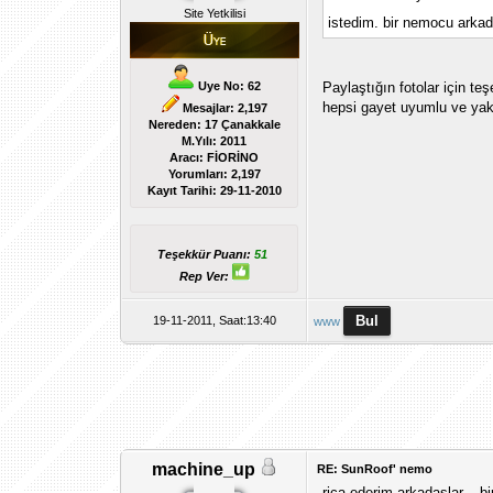
Site Yetkilisi
istedim. bir nemocu arka
Uye No: 62
Paylaştığın fotolar için t
hepsi gayet uyumlu ve yak
Mesajlar: 2,197
Nereden: 17 Çanakkale
M.Yılı: 2011
Aracı: FİORİNO
Yorumları:
2,197
Kayıt Tarihi:
29-11-2010
Teşekkür Puanı:
51
Rep Ver:
19-11-2011, Saat:13:40
www
machine_up
RE: SunRoof' nemo
rica ederim arkadaşlar... 