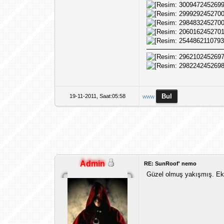
19-11-2011, Saat:05:58
www
Admin
RE: SunRoof' nemo
Güzel olmuş yakışmış. Ekle