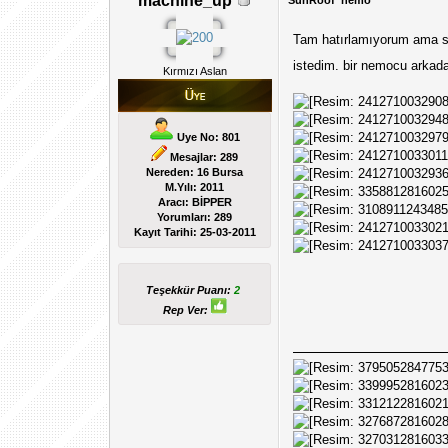
machine_up
SunRoof' nemo
Tam hatırlamıyorum ama san
istedim. bir nemocu arkad
Kırmızı Aslan
Uye No: 801
Mesajlar: 289
Nereden: 16 Bursa
M.Yılı: 2011
Aracı: BİPPER
Yorumları:
289
Kayıt Tarihi:
25-03-2011
Teşekkür Puanı:
2
Rep Ver: