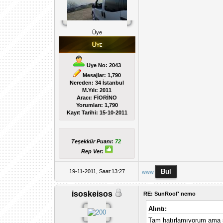
Üye
Uye No: 2043
Mesajlar: 1,790
Nereden: 34 İstanbul
M.Yılı: 2011
Aracı: FİORİNO
Yorumları:
1,790
Kayıt Tarihi:
15-10-2011
Teşekkür Puanı:
72
Rep Ver:
19-11-2011, Saat:13:27
www
isoskeisos
RE: SunRoof' nemo
Alıntı:
Tam hatırlamıyorum ama sa