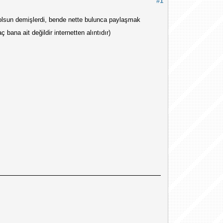
#1
 olsun demişlerdi, bende nette bulunca paylaşmak
raç bana ait değildir internetten alıntıdır)