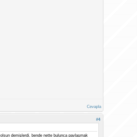
Cevapla
#4
f olsun demişlerdi, bende nette bulunca paylaşmak