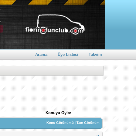
Arama
Üye Listesi
Takvim
Konuyu Oyla:
Konu Görünümü
|
Tam Görünüm