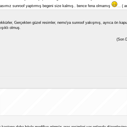
dasımız sunroof yaptırmış begeni size kalmış.. bence fena olmamış
... ( 
eşekkürler, Gerçekten güzel resimler, nemo'ya sunroof yakışmış, ayrıca ön ka
ışıklı olmuş.
(Son 
bir kaçtane daha böyle modifiye görmüş araç resimleri var onlarıda düzenleyin