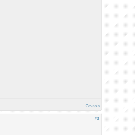
Cevapla
#3