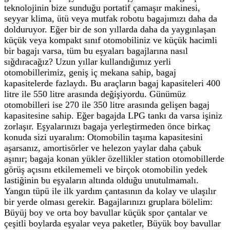
teknolojinin bize sunduğu portatif çamaşır makinesi,
seyyar klima, ütü veya mutfak robotu bagajımızı daha da
dolduruyor. Eğer bir de son yıllarda daha da yaygınlaşan
küçük veya kompakt sınıf otomobiliniz ve küçük hacimli
bir bagajı varsa, tüm bu eşyaları bagajlarına nasıl
sığdıracağız? Uzun yıllar kullandığımız yerli
otomobillerimiz, geniş iç mekana sahip, bagaj
kapasitelerde fazlaydı. Bu araçların bagaj kapasiteleri 400
litre ile 550 litre arasında değişiyordu. Günümüz
otomobilleri ise 270 ile 350 litre arasında gelişen bagaj
kapasitesine sahip. Eğer bagajda LPG tankı da varsa işiniz
zorlaşır. Eşyalarınızı bagaja yerleştirmeden önce birkaç
konuda sizi uyaralım: Otomobilin taşıma kapasitesini
aşarsanız, amortisörler ve helezon yaylar daha çabuk
aşınır; bagaja konan yükler özellikler station otomobillerde
görüş açısını etkilememeli ve birçok otomobilin yedek
lastiğinin bu eşyaların altında olduğu unutulmamalı.
Yangın tüpü ile ilk yardım çantasının da kolay ve ulaşılır
bir yerde olması gerekir. Bagajlarınızı gruplara bölelim:
Büyüj boy ve orta boy bavullar küçük spor çantalar ve
çeşitli boylarda eşyalar veya paketler, Büyük boy bavullar