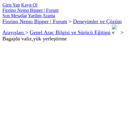
Giriş Yap
Kayıt Ol
Fiorino Nemo Bipper | Forum
Son Mesajlar
Yardım
Arama
Fiorino Nemo Bipper | Forum
>
Deneyimler ve Çözüm
Arayışları
>
Genel Araç Bilgisi ve Sürücü Eğitimi
>
Bagajda valiz,yük yerleştirme