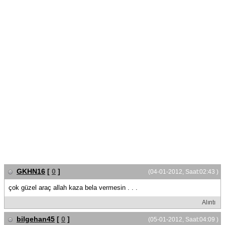
GKHN16
[
0
]
(04-01-2012, Saat:02:43 )
çok güzel araç allah kaza bela vermesin . . .
Alıntı
bilgehan45
[
0
]
(05-01-2012, Saat:04:09 )