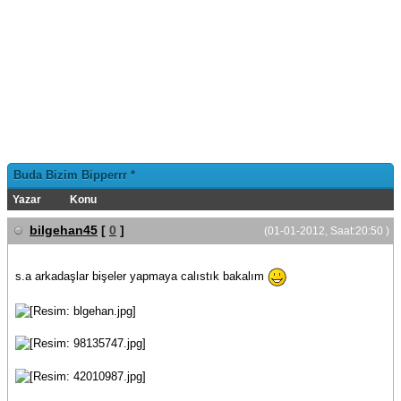
Buda Bizim Bipperrr *
Yazar
Konu
bilgehan45
[
0
]
(01-01-2012, Saat:20:50 )
s.a arkadaşlar bişeler yapmaya calıstık bakalım