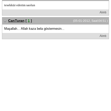
tesekkür ederim saolun
Alıntı
CanTuran
[
1
]
(05-01-2012, Saat:04:51 )
Maşallah... Allah kaza bela göstermesin...
Alıntı