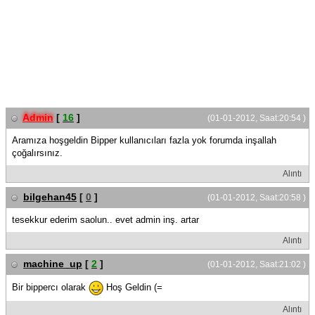
Admin
[
16
]
(01-01-2012, Saat:20:54 )
Aramıza hoşgeldin Bipper kullanıcıları fazla yok forumda inşallah
çoğalırsınız.
Alıntı
bilgehan45
[
0
]
(01-01-2012, Saat:20:58 )
tesekkur ederim saolun.. evet admin inş. artar
Alıntı
machine_up
[
2
]
(01-01-2012, Saat:21:02 )
Bir bippercı olarak
Hoş Geldin (=
Alıntı