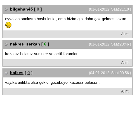
bilgehan45
[
0
]
(01-01-2012, Saat:21:10 )
eyvallah saolasın hosbulduk , ama bizim gibi daha çok gelmesi lazım
Alıntı
nakres_serkan
[
6
]
(01-01-2012, Saat:23:46 )
kazasız belasız surusler ve actif forumlar
Alıntı
balkes
[
0
]
(04-01-2012, Saat:00:56 )
vay.karanlıkta olsa çekici gözüküyor.kazasız belasız..
Alıntı