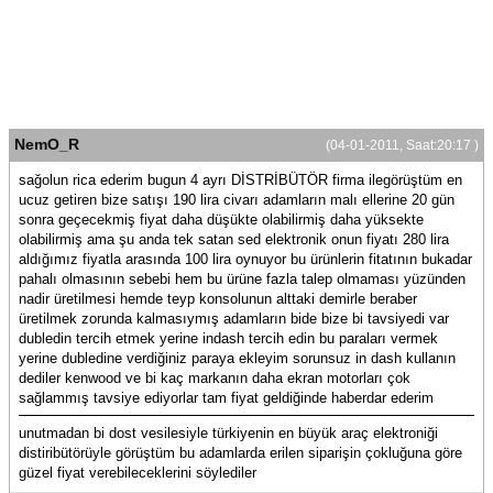
NemO_R
(04-01-2011, Saat:20:17 )
sağolun rica ederim bugun 4 ayrı DİSTRİBÜTÖR firma ilegörüştüm en
ucuz getiren bize satışı 190 lira civarı adamların malı ellerine 20 gün
sonra geçecekmiş fiyat daha düşükte olabilirmiş daha yüksekte
olabilirmiş ama şu anda tek satan sed elektronik onun fiyatı 280 lira
aldığımız fiyatla arasında 100 lira oynuyor bu ürünlerin fitatının bukadar
pahalı olmasının sebebi hem bu ürüne fazla talep olmaması yüzünden
nadir üretilmesi hemde teyp konsolunun alttaki demirle beraber
üretilmek zorunda kalmasıymış adamların bide bize bi tavsiyedi var
dubledin tercih etmek yerine indash tercih edin bu paraları vermek
yerine dubledine verdiğiniz paraya ekleyim sorunsuz in dash kullanın
dediler kenwood ve bi kaç markanın daha ekran motorları çok
sağlammış tavsiye ediyorlar tam fiyat geldiğinde haberdar ederim
unutmadan bi dost vesilesiyle türkiyenin en büyük araç elektroniği
distiribütörüyle görüştüm bu adamlarda erilen siparişin çokluğuna göre
güzel fiyat verebileceklerini söylediler