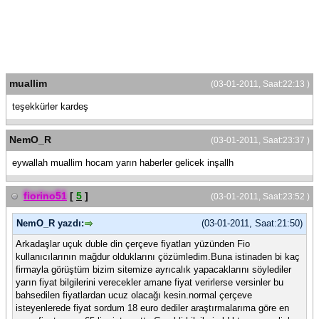
muallim
(03-01-2011, Saat:22:13 )
teşekkürler kardeş
NemO_R
(03-01-2011, Saat:23:37 )
eywallah muallim hocam yarın haberler gelicek inşallh
fiorino51
[
5
]
(03-01-2011, Saat:23:52 )
NemO_R yazdı:
(03-01-2011, Saat:21:50)
Arkadaşlar uçuk duble din çerçeve fiyatları yüzünden Fio
kullanıcılarının mağdur olduklarını çözümledim.Buna istinaden bi kaç
firmayla görüştüm bizim sitemize ayrıcalık yapacaklarını söylediler
yarın fiyat bilgilerini verecekler amane fiyat verirlerse versinler bu
bahsedilen fiyatlardan ucuz olacağı kesin.normal çerçeve
isteyenlerede fiyat sordum 18 euro dediler araştırmalarıma göre en