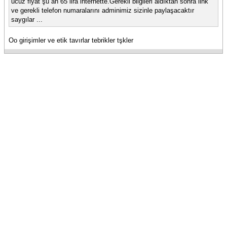
ucuz fiyat şu an 65 lira internette.Gerekli bilgileri aldıktan sonra link
ve gerekli telefon numaralarını adminimiz sizinle paylaşacaktır
saygılar ...
Oo girişimler ve etik tavırlar tebrikler tşkler