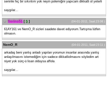
seninle hiç bir sıkıntım yok neyin polemiğini yapıcam dikkatli ol yeterli
saygılar...
fiorino51
[
5
]
(04-01-2011, Saat:23:08 )
61AY161 ve NemO_R sizleri saadete davet ediyorum.Tartışma lütfen
olmasın.
NemO_R
(04-01-2011, Saat:23:11 )
arkadaş beni yanlış anladı yapılan yorumun insanlar arasında yanlış
anlaşılmasını istemediğim için sadece dikkatliolmasını söyledim art
niyet yok sürç-ü lisan olduysa affola
saygılar...