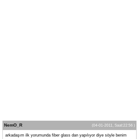
NemO_R
(04-01-2011, Saat:22:56 )
arkadaşım ilk yorumunda fiber glass dan yapılıyor diye söyle benim