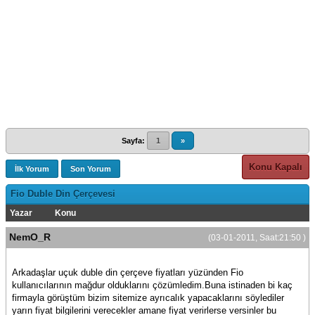
Sayfa:
1
»
Konu Kapalı
İlk Yorum
Son Yorum
Fio Duble Din Çerçevesi
Yazar
Konu
NemO_R
(03-01-2011, Saat:21:50 )
Arkadaşlar uçuk duble din çerçeve fiyatları yüzünden Fio
kullanıcılarının mağdur olduklarını çözümledim.Buna istinaden bi kaç
firmayla görüştüm bizim sitemize ayrıcalık yapacaklarını söylediler
yarın fiyat bilgilerini verecekler amane fiyat verirlerse versinler bu