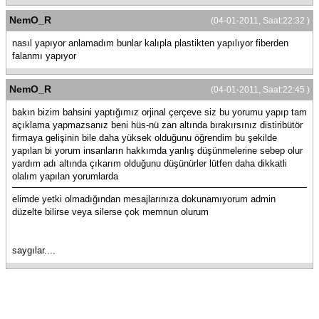
NemO_R
(04-01-2011, Saat:22:32 )
nasıl yapıyor anlamadım bunlar kalıpla plastikten yapılıyor fiberden
falanmı yapıyor
NemO_R
(04-01-2011, Saat:22:45 )
bakın bizim bahsini yaptığımız orjinal çerçeve siz bu yorumu yapıp tam
açıklama yapmazsanız beni hüs-nü zan altında bırakırsınız distiribütör
firmaya gelişinin bile daha yüksek olduğunu öğrendim bu şekilde
yapılan bi yorum insanların hakkımda yanlış düşünmelerine sebep olur
yardım adı altında çıkarım olduğunu düşünürler lütfen daha dikkatli
olalım yapılan yorumlarda
elimde yetki olmadığından mesajlarınıza dokunamıyorum admin
düzelte bilirse veya silerse çok memnun olurum
saygılar....