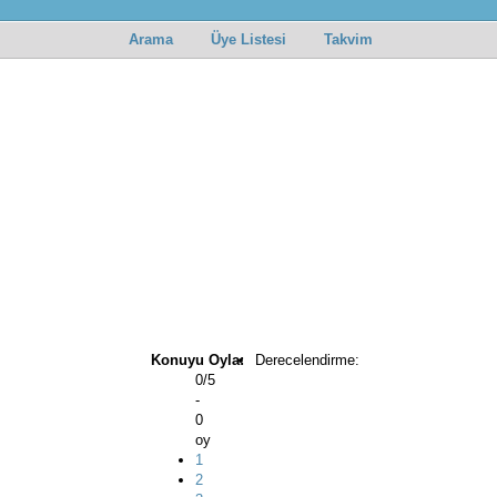
Arama
Üye Listesi
Takvim
Konuyu Oyla:
Derecelendirme:
0/5
-
0
oy
1
2