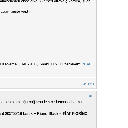
ve muayeneden önce arka 3 kemeri ortaya çıkardım, şuan
ı copy, paste yaptım
Düzenleme: 10-01-2012, Saat:01:09, Düzenleyen:
REAL
.)
Cevapla
#6
ada bebek koltuğu bağlama için bir kemer daha. bu
jant 205*55*16 lastik + Piano Black = FİAT FİORİNO