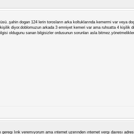
üsü..şahin dogan 124 lerin torosların arka koltuklarında kemermi var veya dog
işilik diyor.doblomuzun arkada 3 emniyet kemeri var ama ruhsatta 4 kişilik d
lgisi oldugunu sanan bilgisizler ordusunun sorunları asla bitmez.yönetmelikler 
form geregı lınk veremıyorum ama ınternet uzerınden ınternet vergı daıresı adres