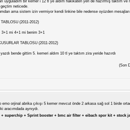
arı uyguladım bir kemer i 12 tl ye aldım hakikaten yeri de hazırmış taktım 
 geçtim neticede.
rumdan ama sistem izin vermiyor kendi linkine bile nedense oyüzden mesajlar
TABLOSU (2011-2012)
z 3+1 mi 4+1 mi benim 3+1
 KUSURLAR TABLOSU (2011-2012)
yazdı bende gittim 5. kemeri aldım 10 tl ye taktım zira yeride hazırdı
(Son 
o emo orjinal abrika çıkışı 5 kemer mevcut önde 2 arkasa sağ sol 1 birde ort
ki aracımdada aynıydı.
 + superchip + Sprint booster + bmc air filter + eibach spor kit + stock 