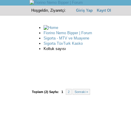
Hoşgeldin, Ziyaretçi:
Giriş Yap
Kayıt Ol
Fiorino Nemo Bipper | Forum
Sigorta - MTV ve Muayene
Sigorta TüvTurk Kasko
Koltuk sayısı
Toplam (2) Sayfa:
1
2
Sonraki »