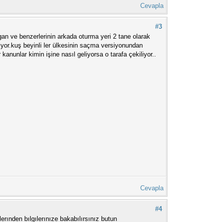
Cevapla
#3
an ve benzerlerinin arkada oturma yeri 2 tane olarak
iyor.kuş beyinli ler ülkesinin saçma versiyonundan
kanunlar kimin işine nasıl geliyorsa o tarafa çekiliyor..
Cevapla
#4
lerınden bılgılerınıze bakabılırsınız butun