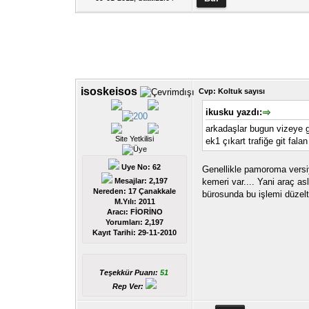
isoskeisos
Cvp: Koltuk sayısı
ikusku yazdı:
arkadaşlar bugun vizeye g
Site Yetkilisi
ek1 çıkart trafiğe git fal
Uye No: 62
Genellikle pamoroma versiyo
kemeri var.... Yani araç as
Mesajlar: 2,197
Nereden: 17 Çanakkale
bürosunda bu işlemi düzeltti
M.Yılı: 2011
Aracı: FİORİNO
Yorumları:
2,197
Kayıt Tarihi:
29-11-2010
Teşekkür Puanı:
51
Rep Ver: