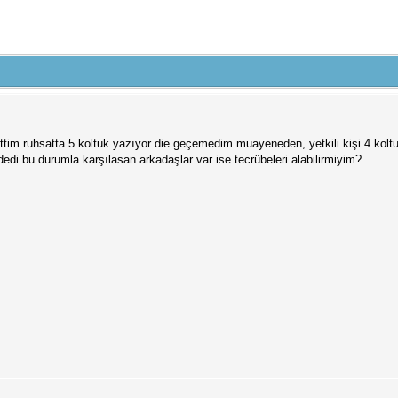
ttim ruhsatta 5 koltuk yazıyor die geçemedim muayeneden, yetkili kişi 4 koltu
n dedi bu durumla karşılasan arkadaşlar var ise tecrübeleri alabilirmiyim?