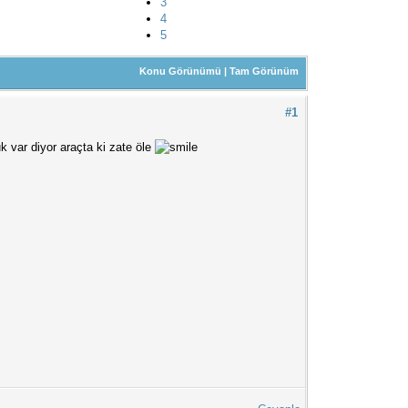
3
4
5
Konu Görünümü
|
Tam Görünüm
#1
k var diyor araçta ki zate öle