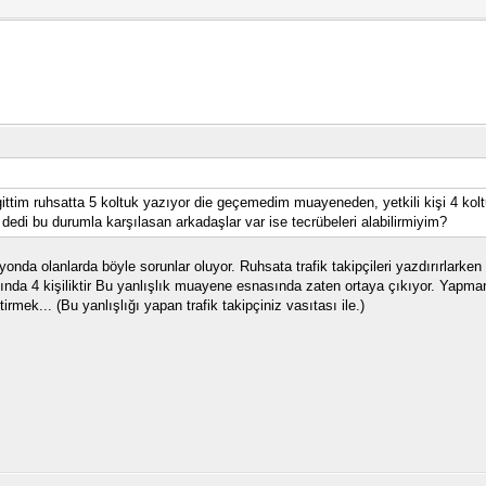
ittim ruhsatta 5 koltuk yazıyor die geçemedim muayeneden, yetkili kişi 4 kolt
an dedi bu durumla karşılasan arkadaşlar var ise tecrübeleri alabilirmiyim?
nda olanlarda böyle sorunlar oluyor. Ruhsata trafik takipçileri yazdırırlarken 5
lında 4 kişiliktir Bu yanlışlık muayene esnasında zaten ortaya çıkıyor. Yapmanı
rmek... (Bu yanlışlığı yapan trafik takipçiniz vasıtası ile.)