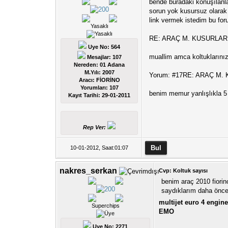
bende buradaki konuşılanl
sorun yok kusursuz olarak
link vermek istedim bu fo
Yasaklı
RE: ARAÇ M. KUSURLAR 
Uye No: 564
muallim amca koltuklarını
Mesajlar: 107
Nereden: 01 Adana
M.Yılı: 2007
Yorum: #17RE: ARAÇ M.
Aracı: FİORİNO
Yorumları:
107
benim memur yanlışlıkla 5 
Kayıt Tarihi:
29-01-2011
Rep Ver:
10-01-2012, Saat:01:07
nakres_serkan
Cvp: Koltuk sayısı
benim araç 2010 fiorin
saydıklarım daha önce
multijet euro 4 engine
Superchips
EMO
Uye No: 2271