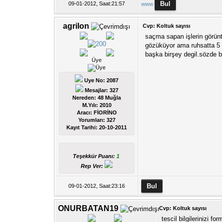
09-01-2012, Saat:21:57
www
agrilon
Cvp: Koltuk sayısı
saçma sapan işlerin görünt
gözüküyor ama ruhsatta 5 k
başka birşey degil.sözde bi
Üye
Uye No: 2087
Mesajlar: 327
Nereden: 48 Muğla
M.Yılı: 2010
Aracı: FİORİNO
Yorumları:
327
Kayıt Tarihi:
20-10-2011
Teşekkür Puanı:
1
Rep Ver:
09-01-2012, Saat:23:16
ONURBATAN19
Cvp: Koltuk sayısı
tescil bilgilerinizi 