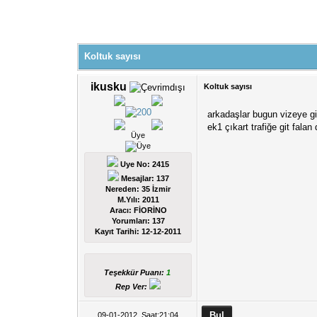
Koltuk sayısı
ikusku
Koltuk sayısı
arkadaşlar bugun vizeye gi
ek1 çıkart trafiğe git fala
Üye
Uye No: 2415
Mesajlar: 137
Nereden: 35 İzmir
M.Yılı: 2011
Aracı: FİORİNO
Yorumları:
137
Kayıt Tarihi:
12-12-2011
Teşekkür Puanı:
1
Rep Ver:
09-01-2012, Saat:21:04