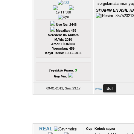
sorgulamalarınızı yap
SİYAHIN EN ASİL H
19 TT 388
Uye No: 2448
Mesajlar: 459
Nereden: 06 Ankara
M.Yılı: 2010
Aracı: FİORİNO
Yorumları:
459
Kayıt Tarihi:
19-12-2011
Teşekkür Puanı:
3
Rep Ver:
09-01-2012, Saat:23:17
www
REAL
Cvp: Koltuk sayısı