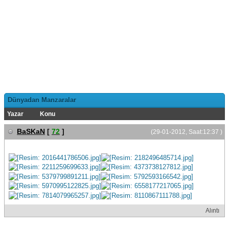
Dünyadan Manzaralar
Yazar
Konu
BaSKaN
[
72
]
(29-01-2012, Saat:12:37 )
Alıntı