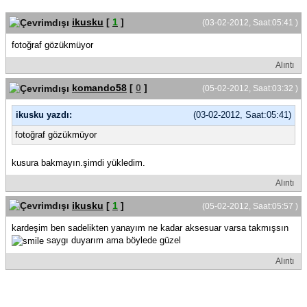
ikusku
[
1
]
(03-02-2012, Saat:05:41 )
fotoğraf gözükmüyor
Alıntı
komando58
[
0
]
(05-02-2012, Saat:03:32 )
ikusku yazdı:
(03-02-2012, Saat:05:41)
fotoğraf gözükmüyor
kusura bakmayın.şimdi yükledim.
Alıntı
ikusku
[
1
]
(05-02-2012, Saat:05:57 )
kardeşim ben sadelikten yanayım ne kadar aksesuar varsa takmışsın
saygı duyarım ama böylede güzel
Alıntı