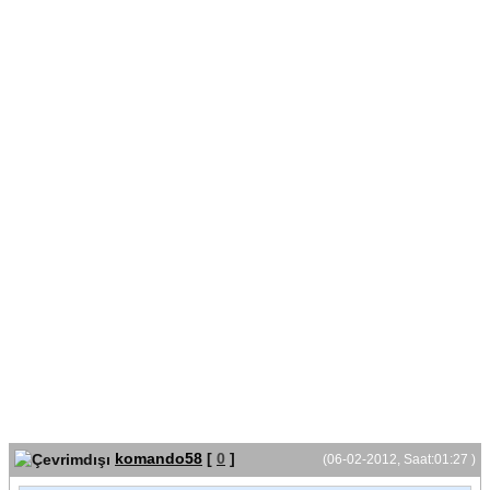
komando58
[
0
]
(06-02-2012, Saat:01:27 )