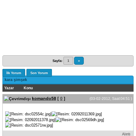
Sayfa:
1
»
İlk Yorum
Son Yorum
kara şimşek
Yazar
Konu
komando58
[
0
]
(03-02-2012, Saat:04:51 )
Alıntı