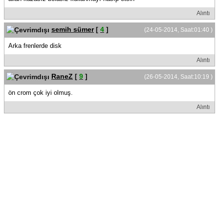
Alıntı
semih sümer
[
4
]
(24-05-2014, Saat:01:40 )
Arka frenlerde disk
Alıntı
RaneZ
[
9
]
(26-05-2014, Saat:10:19 )
ön crom çok iyi olmuş.
Alıntı