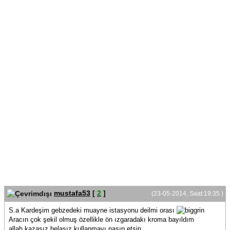
mustafa53
[
2
]
(23-05-2014, Saat:19:35 )
S.a Kardeşim gebzedeki muayne istasyonu deilmi orası
Aracın çok şekil olmuş özellikle ön ızgaradakı kroma bayıldım
allah kazasız belasız kullanmayı nasıp etsin