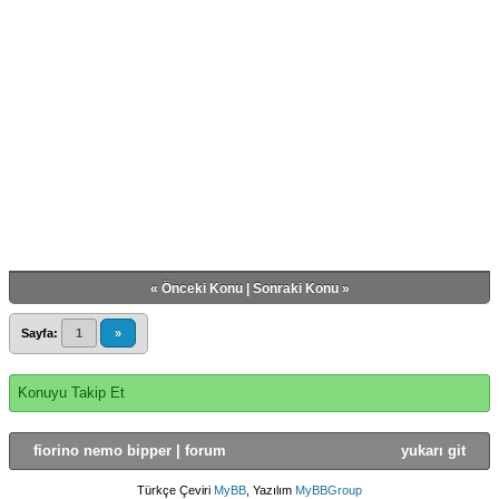
«
Önceki Konu
|
Sonraki Konu
»
Sayfa:
1
»
Konuyu Takip Et
fiorino nemo bipper | forum
yukarı git
Türkçe Çeviri
MyBB
, Yazılım
MyBBGroup