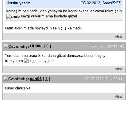
ikusku yazdı:
(05-02-2012, Saat:05:57)
kardeşim ben sadelikten yanayım ne kadar aksesuar varsa takmışsın
saygı duyarım ama böylede güzel
satın aldığımızda böyleydi bize hiç iş kalmadı.
Alıntı
UH088
[
0
]
(06-02-2012, Saat:19:54 )
Yere basın bu aracı 2 kat daha güzel durmazsa bende birşey
bilmiyorum
saygılar
Alıntı
can06
[
1
]
(29-03-2012, Saat:22:44 )
süper olmuş ya
Alıntı