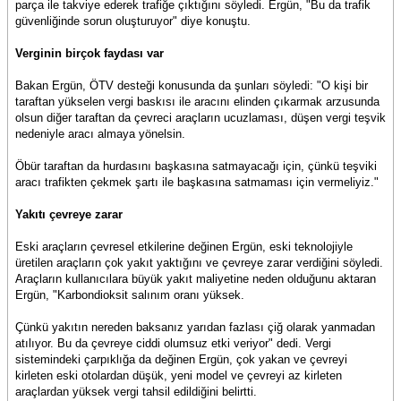
parça ile takviye ederek trafiğe çıktığını söyledi. Ergün, "Bu da trafik
güvenliğinde sorun oluşturuyor" diye konuştu.
Verginin birçok faydası var
Bakan Ergün, ÖTV desteği konusunda da şunları söyledi: "O kişi bir
taraftan yükselen vergi baskısı ile aracını elinden çıkarmak arzusunda
olsun diğer taraftan da çevreci araçların ucuzlaması, düşen vergi teşvik
nedeniyle aracı almaya yönelsin.
Öbür taraftan da hurdasını başkasına satmayacağı için, çünkü teşviki
aracı trafikten çekmek şartı ile başkasına satmaması için vermeliyiz."
Yakıtı çevreye zarar
Eski araçların çevresel etkilerine değinen Ergün, eski teknolojiyle
üretilen araçların çok yakıt yaktığını ve çevreye zarar verdiğini söyledi.
Araçların kullanıcılara büyük yakıt maliyetine neden olduğunu aktaran
Ergün, "Karbondioksit salınım oranı yüksek.
Çünkü yakıtın nereden baksanız yarıdan fazlası çiğ olarak yanmadan
atılıyor. Bu da çevreye ciddi olumsuz etki veriyor" dedi. Vergi
sistemindeki çarpıklığa da değinen Ergün, çok yakan ve çevreyi
kirleten eski otolardan düşük, yeni model ve çevreyi az kirleten
araçlardan yüksek vergi tahsil edildiğini belirtti.