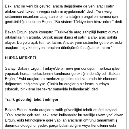
Eski aracını yeni bir çevreci araçla değiştirene de yeni aracı satın
alırken özel tüketim vergisi indirimi uygulanmalı" dedi. Yeni vergi
sisteminin insanların araç sahibi olma isteğinin engellenmemesi için
geciktirildiğini belirten Ergün, "Bu sistem Türkiye için biraz erken" dedi.
Bakan Ergün, şöyle konuştu: "Türkiye'de araç sahipliği henüz dünya
ortalamasının altında. Birçok insan ikinci el satın alarak araç sahibi
oluyor. Bu yolu açık tutmak lazım. Ancak yeni sistemler getirerek eski
araçların teşviklerle yeni araçlara dönüşümünü sağlamak lazım."
HURDA MERKEZİ
Sanayi Bakanı Ergün, Türkiye'de bir nevi geri dönüşüm merkezi işlevi
yapacak hurda merkezlerinin kurulması gerektiğini de söyledi. Bakan
Ergün, "Eski araçların o merkeze getirilmesini ve orada bir ekonomi
doğmasını sağlamalıyız. Çünkü bu araçların bir kısmı hurdaya
çıkacak, bir kısmı ise tekrar sanayide kullanılacak" dedi.
Trafik güvenliği tehdit ediliyor
Bakan Ergün, hurda araçların trafik güvenliğini tehdit ettiğini söyledi.
"Yeni araçlar çok seri, eski araç kullananlar bu seriliğe uyamıyor" diyen
Ergün, eski teknolojilere göre yapılan araçların ömrünü tamamlamış
durumda olduğunu, yedek parça bulamadığını veya kendilerini eski