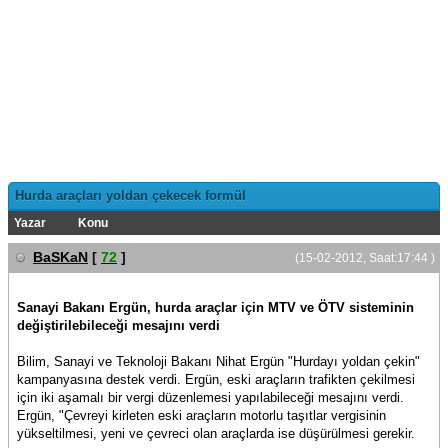
Hurda araçları yoldan çekecek formül
Yazar
Konu
BaSKaN
[
72
]
(15-02-2012, Saat:17:44 )
Sanayi Bakanı Ergün, hurda araçlar için MTV ve ÖTV sisteminin
değiştirilebileceği mesajını verdi
Bilim, Sanayi ve Teknoloji Bakanı Nihat Ergün "Hurdayı yoldan çekin"
kampanyasına destek verdi. Ergün, eski araçların trafikten çekilmesi
için iki aşamalı bir vergi düzenlemesi yapılabileceği mesajını verdi.
Ergün, "Çevreyi kirleten eski araçların motorlu taşıtlar vergisinin
yükseltilmesi, yeni ve çevreci olan araçlarda ise düşürülmesi gerekir.