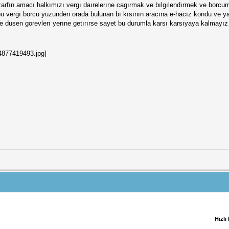
u zarfın amacı halkımızı vergı daırelerıne cagırmak ve bılgılendırmek ve bor
bu vergı borcu yuzunden orada bulunan bı kısının aracına e-hacız kondu ve y
e dusen gorevlerı yerıne getırırse sayet bu durumla karsı karsıyaya kalmayı
Hızlı