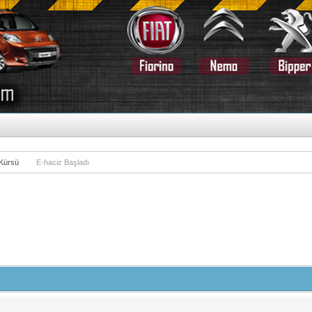
 Kürsü
E-haciz Başladı