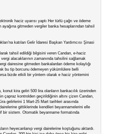
ektronik haciz uyarısı yaptı Her türlü çağrı ve ödeme
in ayağına gitmeden vergiler banka hesaplarından tahsil
arı'na katılan Gelir İdaresi Başkan Yardımcısı Şinasi
olarak tahsil edildiği bilgisini veren Candan, e-haciz
n vergi alacaklarının zamanında tahsilini sağlamak
ergi dairesine gitmeden bankalardan ödeme kolaylığı
rak bu tip borcunu ödemeyen yükümlülere belli
sa bizde etkili bir yöntem olarak e haciz yöntemini
, konut kira geliri 500 lira olanların bankacılık üzerinden
nin çapraz kontrolden geçirildiğinin altını çizen Candan,
ra gelirlerini 1 Mart-25 Mart tarihleri arasında
irelerine gittiklerinde kendileri beyannamelerini elle
ktif bir sistem. Otomatik beyanname formatında
ların heyecanlanıp vergi dairelerine koştuğunu aktardı.
 Candan, 300 bin kişi ise daha önce hiç kira geliri