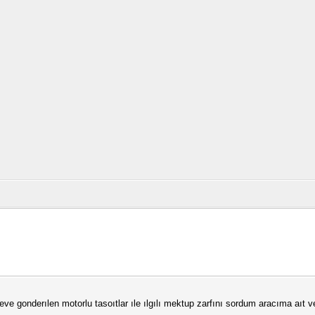
 eve gonderılen motorlu tasoıtlar ıle ılgılı mektup zarfını sordum aracıma aı