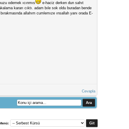
cumuzu odemek ıcınmıs
e-haciz derken dun sahıt
akalama kararı cıktı. adam bıle sok oldu buradan bende
z bırakmasnda allahım cumlemıze ınsallah yanı orada E-
Cevapla
 Menü: