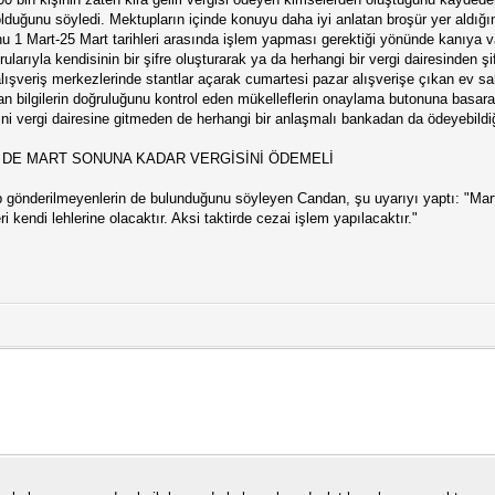
duğunu söyledi. Mektupların içinde konuyu daha iyi anlatan broşür yer aldığı
unu 1 Mart-25 Mart tarihleri arasında işlem yapması gerektiği yönünde kanıya v
orularıyla kendisinin bir şifre oluşturarak ya da herhangi bir vergi dairesinden 
 alışveriş merkezlerinde stantlar açarak cumartesi pazar alışverişe çıkan ev s
 bilgilerin doğruluğunu kontrol eden mükelleflerin onaylama butonuna basara
ini vergi dairesine gitmeden de herhangi bir anlaşmalı bankadan da ödeyebildiği
DE MART SONUNA KADAR VERGİSİNİ ÖDEMELİ
up gönderilmeyenlerin de bulunduğunu söyleyen Candan, şu uyarıyı yaptı: "Mar
 kendi lehlerine olacaktır. Aksi taktirde cezai işlem yapılacaktır."