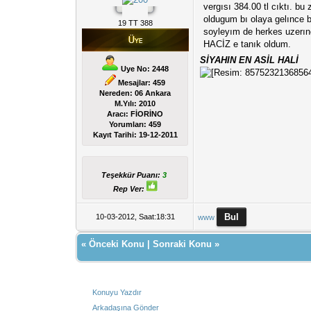
vergısı 384.00 tl cıktı. b
oldugum bı olaya gelınce 
19 TT 388
soyleyım de herkes uzerın
HACİZ e tanık oldum.
SİYAHIN EN ASİL HALİ
Uye No: 2448
Mesajlar: 459
Nereden: 06 Ankara
M.Yılı: 2010
Aracı: FİORİNO
Yorumları:
459
Kayıt Tarihi:
19-12-2011
Teşekkür Puanı:
3
Rep Ver:
10-03-2012, Saat:18:31
www
«
Önceki Konu
|
Sonraki Konu
»
Konuyu Yazdır
Arkadaşına Gönder