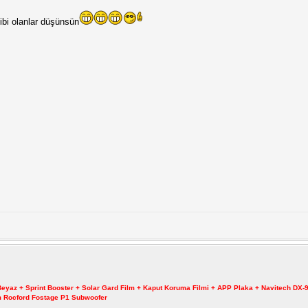
gibi olanlar düşünsün
 Beyaz + Sprint Booster + Solar Gard Film + Kaput Koruma Filmi + APP Plaka + Navitech D
Cm Rocford Fostage P1 Subwoofer