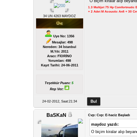
O biçim kiralar alıp beya
1.3 Multijet 75 Hp Comfortmatic
+ 2 Adet M Acoustic Anfi + 30 
34 UN 4263 MAYDOZ
Uye No: 1356
Mesajlar: 498
Nereden: 34 İstanbul
M.Yılı: 2011
Aracı: FİORİNO
Yorumları:
498
Kayıt Tarihi:
24-06-2011
Teşekkür Puanı:
5
Rep Ver:
24-02-2012, Saat:21:34
BaSKaN
Cvp: Cvp: E-haciz Başladı
maydoz yazdı:
O biçim kiralar alıp bey