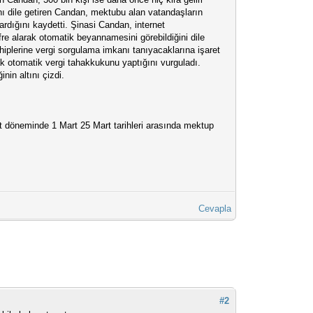
nı dile getiren Candan, mektubu alan vatandaşların
ardığını kaydetti. Şinasi Candan, internet
şifre alarak otomatik beyannamesini görebildiğini dile
ahiplerine vergi sorgulama imkanı tanıyacaklarına işaret
k otomatik vergi tahakkukunu yaptığını vurguladı.
nin altını çizdi.
t döneminde 1 Mart 25 Mart tarihleri arasında mektup
Cevapla
#2