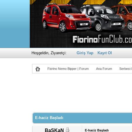
Hoşgeldin, Ziyaretçi:
Giriş Yap
Kayıt Ol
Fiorino Nemo Bipper | Forum
Ana Forum
Serbest
Derecelendirme: 0/5 - 0 oy
1
2
3
4
5
E-haciz Başladı
BaSKaN
E-haciz Başladı