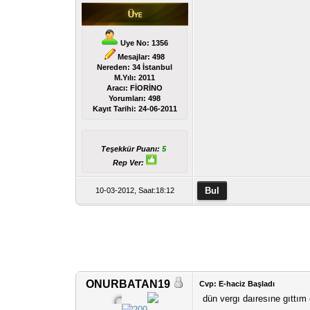
Uye No: 1356
Mesajlar: 498
Nereden: 34 İstanbul
M.Yılı: 2011
Aracı: FİORİNO
Yorumları:
498
Kayıt Tarihi:
24-06-2011
Teşekkür Puanı:
5
Rep Ver:
10-03-2012, Saat:18:12
ONURBATAN19
Cvp: E-haciz Başladı
dün vergı daıresıne gıttım