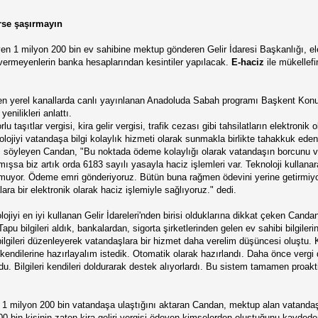
rse şaşırmayın
eyen 1 milyon 200 bin ev sahibine mektup gönderen Gelir İdaresi Başkanlığı, el
vermeyenlerin banka hesaplarından kesintiler yapılacak.
E-haciz
ile mükellef
n yerel kanallarda canlı yayınlanan Anadoluda Sabah programı Başkent Konukl
yenilikleri anlattı.
lu taşıtlar vergisi, kira gelir vergisi, trafik cezası gibi tahsilatların elektronik 
olojiyi vatandaşa bilgi kolaylık hizmeti olarak sunmakla birlikte tahakkuk ede
nı söyleyen Candan, "Bu noktada ödeme kolaylığı olarak vatandaşın borcunu v
sa biz artık orda 6183 sayılı yasayla haciz işlemleri var. Teknoloji kullana
lmuyor. Ödeme emri gönderiyoruz. Bütün buna rağmen ödevini yerine getirmiyor
ra bir elektronik olarak haciz işlemiyle sağlıyoruz." dedi.
ojiyi en iyi kullanan Gelir İdareleri'nden birisi olduklarına dikkat çeken Candan
pu bilgileri aldık, bankalardan, sigorta şirketlerinden gelen ev sahibi bilgileri
bilgileri düzenleyerek vatandaşlara bir hizmet daha verelim düşüncesi oluştu. Ki
endilerine hazırlayalım istedik. Otomatik olarak hazırlandı. Daha önce vergi da
u. Bilgileri kendileri doldurarak destek alıyorlardı. Bu sistem tamamen proa
ığı 1 milyon 200 bin vatandaşa ulaştığını aktaran Candan, mektup alan vatandaş
0 bin kişinin zaten kira geliri vergisi ödeyen kimselerden oluştuğunu kaydeden