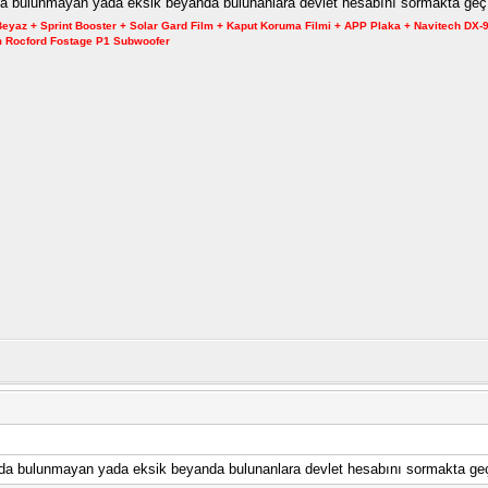
nda bulunmayan yada eksik beyanda bulunanlara devlet hesabını sormakta geç 
 Beyaz + Sprint Booster + Solar Gard Film + Kaput Koruma Filmi + APP Plaka + Navitech D
Cm Rocford Fostage P1 Subwoofer
anda bulunmayan yada eksik beyanda bulunanlara devlet hesabını sormakta geç