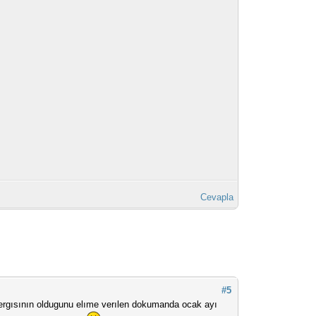
Cevapla
#5
t vergısının oldugunu elıme verılen dokumanda ocak ayı