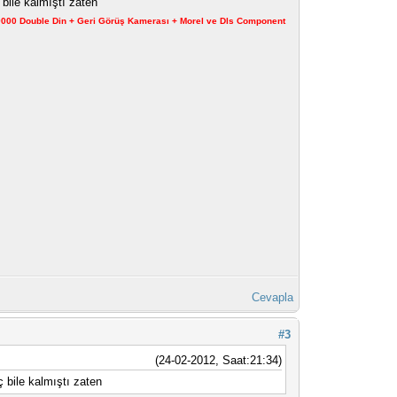
bile kalmıştı zaten
X-9000 Double Din + Geri Görüş Kamerası + Morel ve Dls Component
Cevapla
#3
(24-02-2012, Saat:21:34)
 bile kalmıştı zaten