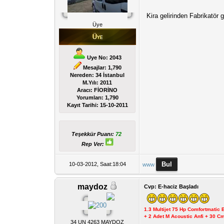
Kira gelirinden Fabrikatör 
Üye
Uye No: 2043
Mesajlar: 1,790
Nereden: 34 İstanbul
M.Yılı: 2011
Aracı: FİORİNO
Yorumları:
1,790
Kayıt Tarihi:
15-10-2011
Teşekkür Puanı:
72
Rep Ver:
10-03-2012, Saat:18:04
www
maydoz
Cvp: E-haciz Başladı
1.3 Multijet 75 Hp Comfortmatic
+ 2 Adet M Acoustic Anfi + 30 
34 UN 4263 MAYDOZ