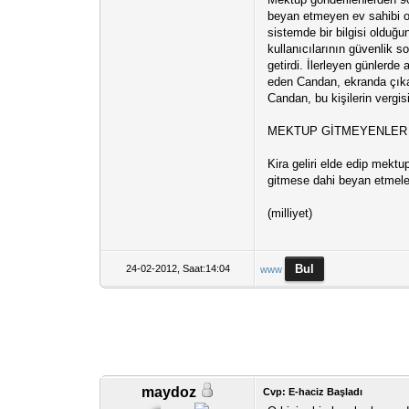
beyan etmeyen ev sahibi ol
sistemde bir bilgisi olduğ
kullanıcılarının güvenlik s
getirdi. İlerleyen günlerde
eden Candan, ekranda çıkan
Candan, bu kişilerin vergis
MEKTUP GİTMEYENLER 
Kira geliri elde edip mekt
gitmese dahi beyan etmeleri
(milliyet)
24-02-2012, Saat:14:04
www
maydoz
Cvp: E-haciz Başladı