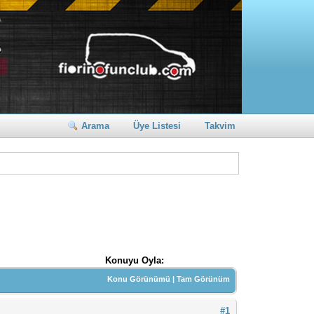
Arama
Üye Listesi
Takvim
Konuyu Oyla:
Konu Görünümü
|
Tam Görünüm
#1