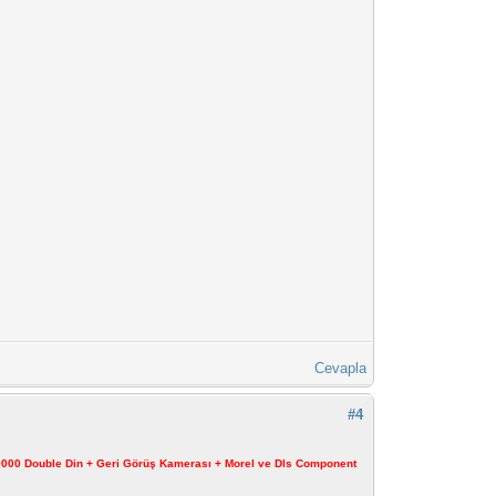
Cevapla
#4
X-9000 Double Din + Geri Görüş Kamerası + Morel ve Dls Component