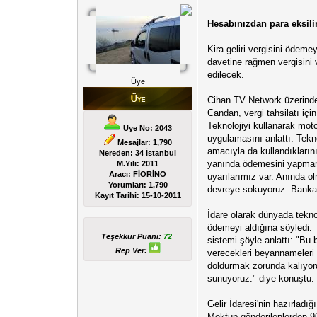
Hesabınızdan para eksili
Kira geliri vergisini ödem
davetine rağmen vergisini 
edilecek.
Üye
Cihan TV Network üzerinde
Candan, vergi tahsilatı için 
Teknolojiyi kullanarak motor
Uye No: 2043
uygulamasını anlattı. Tekn
Mesajlar: 1,790
amacıyla da kullandıkları
Nereden: 34 İstanbul
yanında ödemesini yapmamış
M.Yılı: 2011
Aracı: FİORİNO
uyarılarımız var. Anında o
Yorumları:
1,790
devreye sokuyoruz. Bankala
Kayıt Tarihi:
15-10-2011
İdare olarak dünyada teknol
ödemeyi aldığına söyledi. Ta
Teşekkür Puanı:
72
sistemi şöyle anlattı: "Bu 
Rep Ver:
verecekleri beyannameleri k
doldurmak zorunda kalıyord
sunuyoruz." diye konuştu.
Gelir İdaresi'nin hazırlad
Mektup gönderilenlerden 90