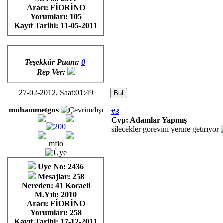
Aracı: FİORİNO
Yorumları:
105
Kayıt Tarihi:
11-05-2011
Teşekkür Puanı:
0
Rep Ver:
27-02-2012, Saat:01:49
muhammetgns
#3
Cvp: Adamlar Yapmış
silecekler gorevını yerıne getırıyor
mfio
Uye No: 2436
Mesajlar: 258
Nereden: 41 Kocaeli
M.Yılı: 2010
Aracı: FİORİNO
Yorumları:
258
Kayıt Tarihi:
17-12-2011