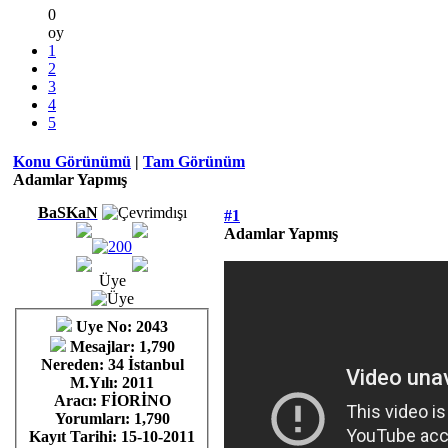
0
oy
1
2
3
4
5
Konu Görünümü
|
Tam Görünüm
Adamlar Yapmış
BaSKaN
#1
Adamlar Yapmış
Üye
Uye No: 2043
Mesajlar: 1,790
Nereden: 34 İstanbul
M.Yılı: 2011
Aracı: FİORİNO
Yorumları:
1,790
Kayıt Tarihi:
15-10-2011