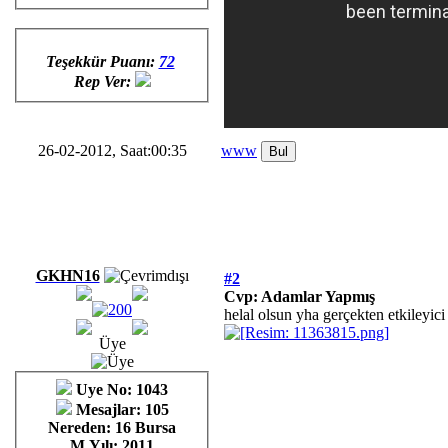
Teşekkür Puanı:
72
Rep Ver:
26-02-2012, Saat:00:35
www
GKHN16
#2
Cvp: Adamlar Yapmış
helal olsun yha gerçekten etkileyici
Üye
Uye No: 1043
Mesajlar: 105
Nereden: 16 Bursa
M.Yılı: 2011