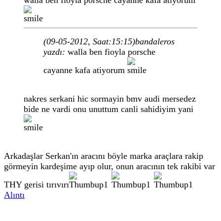
walla ben fioyla porsche cayanne kafa atiyorum
(09-05-2012, Saat:15:15)
bandaleros
yazdı:
walla ben fioyla porsche
cayanne kafa atiyorum
nakres serkani hic sormayin bmv audi mersedez
bide ne vardi onu unuttum canli sahidiyim yani
Arkadaşlar Serkan'ın aracını böyle marka araçlara rakip
görmeyin kardeşime ayıp olur, onun aracının tek rakibi var
THY gerisi tırıvırı
Alıntı