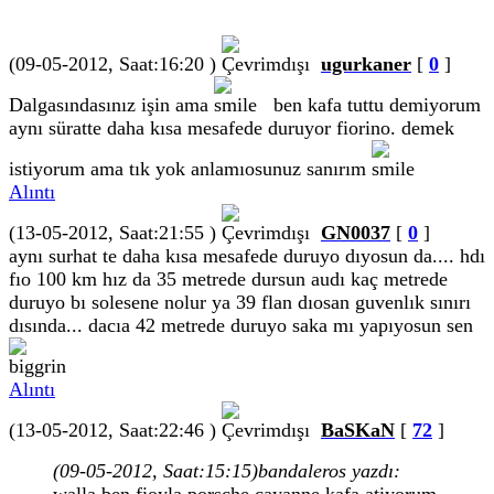
(09-05-2012, Saat:16:20 )
ugurkaner
[
0
]
Dalgasındasınız işin ama
ben kafa tuttu demiyorum
aynı süratte daha kısa mesafede duruyor fiorino. demek
istiyorum ama tık yok anlamıosunuz sanırım
Alıntı
(13-05-2012, Saat:21:55 )
GN0037
[
0
]
aynı surhat te daha kısa mesafede duruyo dıyosun da.... hdı
fıo 100 km hız da 35 metrede dursun audı kaç metrede
duruyo bı solesene nolur ya 39 flan dıosan guvenlık sınırı
dısında... dacıa 42 metrede duruyo saka mı yapıyosun sen
Alıntı
(13-05-2012, Saat:22:46 )
BaSKaN
[
72
]
(09-05-2012, Saat:15:15)
bandaleros yazdı: