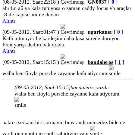
(08-05-2012, Saat:22:18 )
GN0037
[
0
]
abı fıo a6 ya kafa tutuyosa o zaman caddy focus vb araçlar
r8 ıle kapısır mı ne dersın
Alıntı
(09-05-2012, Saat:01:47 )
ugurkaner
[
0
]
Kafa tutmuyor be kardeşim daha kısa sürede duruyor.
Fren yarışı dedim bak orada
Alıntı
(09-05-2012, Saat:15:15 )
bandaleros
[
1
]
walla ben fioyla porsche cayanne kafa atiyorum
(09-05-2012, Saat:15:15)
bandaleros yazdı:
walla ben fioyla porsche cayanne kafa atiyorum
nakres serkani hic sormayin bmv audi mersedez bide ne
vardi onu unuttum canli sahidiyim yani