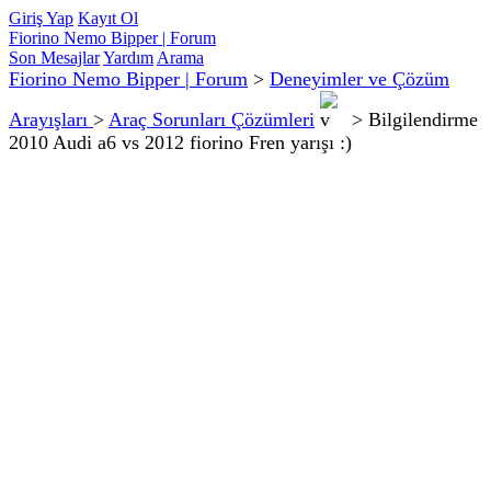
Giriş Yap
Kayıt Ol
Fiorino Nemo Bipper | Forum
Son Mesajlar
Yardım
Arama
Fiorino Nemo Bipper | Forum
>
Deneyimler ve Çözüm
Arayışları
>
Araç Sorunları Çözümleri
>
Bilgilendirme
2010 Audi a6 vs 2012 fiorino Fren yarışı :)